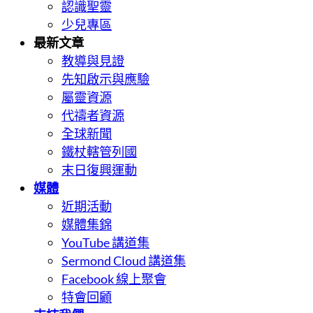
認識聖靈
少兒專區
最新文章
教導與見證
先知啟示與應驗
屬靈資源
代禱者資源
全球新聞
鐵杖轄管列國
末日復興運動
媒體
近期活動
媒體集錦
YouTube 講道集
Sermond Cloud 講道集
Facebook 線上聚會
特會回顧