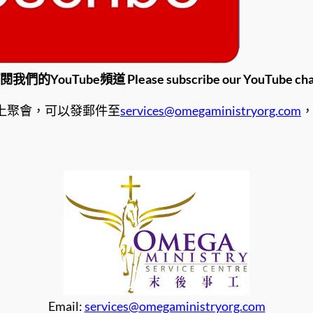
我們的YouTube頻道 Please subscribe our YouTube cha
上聚會，可以發郵件至
services@omegaministryorg.com
Email:
services@omegaministryorg.com