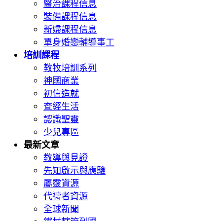
醫治課程信息
裝備課程信息
新婦課程信息
單身婚戀輔導事工
培訓課程
教牧培訓系列
神國商業
初信造就
查經生活
認識聖靈
少兒專區
最新文章
教導與見證
先知啟示與應驗
屬靈資源
代禱者資源
全球新聞