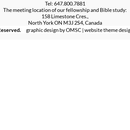
Tel: 647.800.7881
The meeting location of our fellowship and Bible study:
158 Limestone Cres.,
North York ON M3J 2S4, Canada
Reserved.
graphic design by OMSC | website theme desig