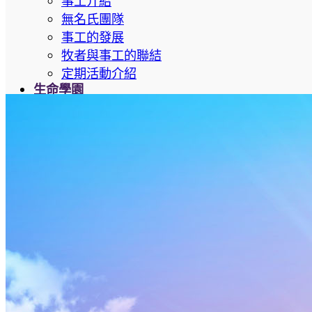
事工介紹
無名氏團隊
事工的發展
牧者與事工的聯結
定期活動介紹
生命學園
生命學園簡介
生命學園醫治中心
醫治課程信息
裝備課程信息
新婦課程信息
單身婚戀輔導事工
培訓課程
教牧培訓系列
神國商業
初信造就
查經生活
認識聖靈