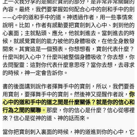
上一次我分享的是關於寶劍的部分，是非常非常關鍵的
內容。最終，我們要掌握如何配合心中的劍和手中的劍
——心中的道和手中的道。神透過作者，用一些事情來
說明。比如，作者有感動要把寶劍刺入心中、刺到他的
心裏面；主就點頭、應允，他就刺進去。當刺進去的時
候，就感覺寶劍的能力被他的身體吸收，在他全身散發
開來。其實這是一個預表。你想想看，寶劍代表什麼？
什麼叫刺入心中？什麼叫被整個身體吸收？你去想，你
去問聖靈：這對你代表什麼意思呀？當你去想，去尋求
的時候，神一定會告訴你。
書的後面講到說作者揮舞手中的寶劍，所以，我們要善
用寶劍，要揮舞手中的寶劍。然後神又提醒作者說，
你
心中的道和手中的道之間是什麼關係？就是你的信心和
行為之間的關聯
。
那麼，你的信心是什麼？信心從哪裡
來？信心是從神的道、神的話而來。
當你把寶劍刺入裏面的時候，神的道進到你的心中，它