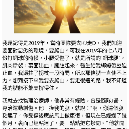
我還記得是2019年，當時團隊要去KJ走D，我們知道
要面對惡劣的環境，要爬山。可我在2019年的七八月
份打網球的時候，小腿受傷了，就是所謂的“網球腿”，
肌肉斷裂，裏面出血，腿腫起來。醫生給我綁繃帶壓迫
止血，我還拄了拐杖一段時間，所以那條腿一直使不上
力。想到接下來我要去爬山，要走很遠的路，我不知道
我的腿能不能支撐得住。
我就去找物理治療師，他非常有經驗，曾是隨隊J醫，
專治運動創傷。他一摸我的腿，就說：“啊，你這個腿
粘連了。你受傷後應該馬上做康復，但現在已經過了幾
個月，裏面已經粘連了，要一點點把它撥開。” 他就開