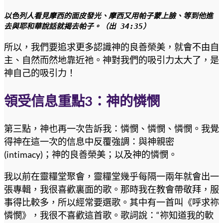
以色列人看見摩西的面皮發光、摩西又用帕子蒙上臉、等到他進
去與耶和華說話就揭去帕子。（出 34:35）
所以，我們要追求更多認識神的良善榮美，就會不由自
主、自然而然地靠近祂。神對我們的吸引力太大了，是
神自己的吸引力！
領受信息重點3：神的憐憫
第三點，神也再一次告訴我：憐憫、憐憫、憐憫。我覺
得神在這一次的信息中反覆強調：與神親密
(intimacy)；神的良善榮美；以及神的憐憫。
我以前在靈糧堂聚會，靈糧堂幾乎每隔一兩年就會出一
張專輯，我很喜歡裏面的歌。那時我在教會帶敬拜，服
事得比較多，所以經常要選歌。其中有一首叫《呼求祢
憐憫》，我很不喜歡這首歌。歌詞說：“祢知道我的軟