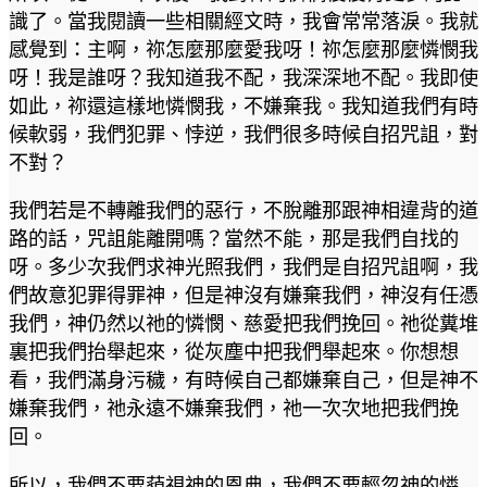
識了。當我閱讀一些相關經文時，我會常常落淚。我就
感覺到：主啊，祢怎麼那麼愛我呀！祢怎麼那麼憐憫我
呀！我是誰呀？我知道我不配，我深深地不配。我即使
如此，祢還這樣地憐憫我，不嫌棄我。我知道我們有時
候軟弱，我們犯罪、悖逆，我們很多時候自招咒詛，對
不對？
我們若是不轉離我們的惡行，不脫離那跟神相違背的道
路的話，咒詛能離開嗎？當然不能，那是我們自找的
呀。多少次我們求神光照我們，我們是自招咒詛啊，我
們故意犯罪得罪神，但是神沒有嫌棄我們，神沒有任憑
我們，神仍然以祂的憐憫、慈愛把我們挽回。祂從糞堆
裏把我們抬舉起來，從灰塵中把我們舉起來。你想想
看，我們滿身污穢，有時候自己都嫌棄自己，但是神不
嫌棄我們，祂永遠不嫌棄我們，祂一次次地把我們挽
回。
所以，我們不要藐視神的恩典，我們不要輕忽神的憐