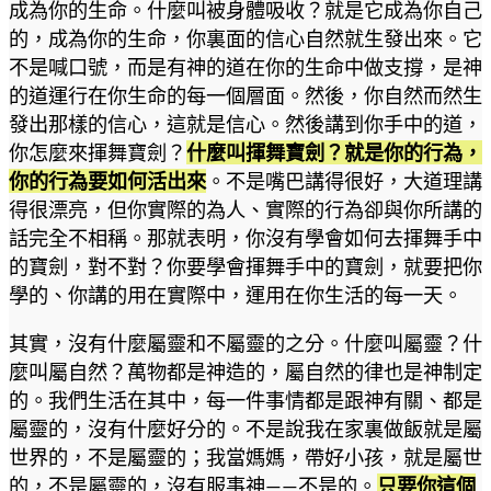
成為你的生命。什麼叫被身體吸收？就是它成為你自己
的，成為你的生命，你裏面的信心自然就生發出來。它
不是喊口號，而是有神的道在你的生命中做支撐，是神
的道運行在你生命的每一個層面。然後，你自然而然生
發出那樣的信心，這就是信心。然後講到你手中的道，
你怎麼來揮舞寶劍？
什麼叫揮舞寶劍？就是你的行為，
你的行為要如何活出來
。不是嘴巴講得很好，大道理講
得很漂亮，但你實際的為人、實際的行為卻與你所講的
話完全不相稱。那就表明，你沒有學會如何去揮舞手中
的寶劍，對不對？你要學會揮舞手中的寶劍，就要把你
學的、你講的用在實際中，運用在你生活的每一天。
其實，沒有什麼屬靈和不屬靈的之分。什麼叫屬靈？什
麼叫屬自然？萬物都是神造的，屬自然的律也是神制定
的。我們生活在其中，每一件事情都是跟神有關、都是
屬靈的，沒有什麼好分的。不是說我在家裏做飯就是屬
世界的，不是屬靈的；我當媽媽，帶好小孩，就是屬世
的，不是屬靈的，沒有服事神——不是的。
只要你這個