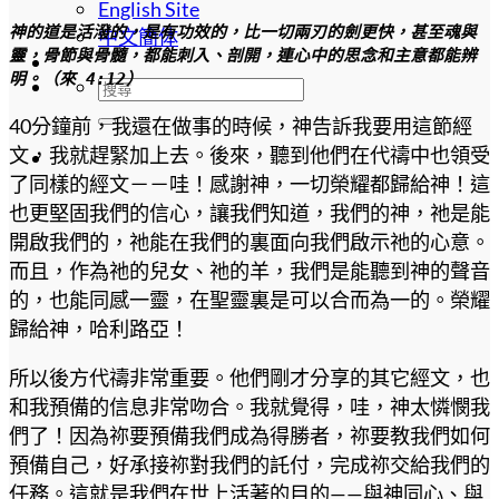
English Site
神的道是活潑的，是有功效的，比一切兩刃的劍更快，甚至魂與
中文簡体
靈，骨節與骨髓，都能刺入、剖開，連心中的思念和主意都能辨
明。（來 4:12）
40分鐘前，我還在做事的時候，神告訴我要用這節經
文，我就趕緊加上去。後來，聽到他們在代禱中也領受
了同樣的經文－－哇！感謝神，一切榮耀都歸給神！這
也更堅固我們的信心，讓我們知道，我們的神，祂是能
開啟我們的，祂能在我們的裏面向我們啟示祂的心意。
而且，作為祂的兒女、祂的羊，我們是能聽到神的聲音
的，也能同感一靈，在聖靈裏是可以合而為一的。榮耀
歸給神，哈利路亞！
所以後方代禱非常重要。他們剛才分享的其它經文，也
和我預備的信息非常吻合。我就覺得，哇，神太憐憫我
們了！因為祢要預備我們成為得勝者，祢要教我們如何
預備自己，好承接祢對我們的託付，完成祢交給我們的
任務。這就是我們在世上活著的目的——與神同心、與