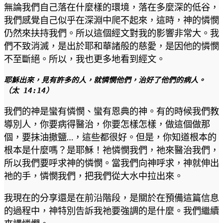
無論我們自己落在什麼樣的環境，落在多麼深的低谷，
我們感覺自己似乎在深淵中爬不起來，這時，神的憐憫
仍然來扶持我們。所以這個經文對我的影響非常大。我
們不致消滅，是出於耶和華諸般的慈愛，是因他的憐憫
不至斷絕。所以，我也更多地看到經文。
耶穌出來，見有許多的人，就憐憫他們，治好了他們的病人。
（太 14:14）
我們的神是蠻有憐憫、蠻有恩典的神。有的時候我們教
導別人，你要病得醫治，你要怎樣怎樣，做這個做那
個，要抹油撒鹽…，這些都很好。但是，你知道根本的
根本是什麼嗎？是耶穌！祂憐憫我們，祂來醫治我們，
所以我們要呼求神的憐憫。當我們向神呼求，神就伸出
祂的手，憐憫我們，把我們從大水中拉出來。
我現在的分享還是在前沿階段，是關於在預備這篇信息
的過程中，神特別告訴我祂要強調的是什麼。我們繼續