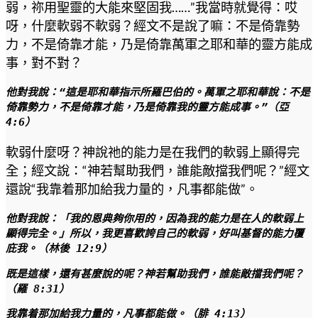
弱，祢用聖靈的大能來堅固我……”我當時就覺得：哎
呀，什麼軟弱不軟弱？經文不是說了嘛：不是倚靠勢
力，不是倚靠才能，乃是倚靠萬軍之耶和華的靈方能成
事，對不對？
他對我說：“這是耶和華指示所羅巴伯的。萬軍之耶和華說：不是
倚靠勢力，不是倚靠才能，乃是倚靠我的靈方能成事。”（亞 
4:6）
軟弱什麼呀？神說祂的能力是在我們的軟弱上顯得完
全；經文說：“神若幫助我們，誰能敵擋我們呢？”經文
還說“我靠着那加給我力量的，凡事都能做”。
他對我說：「我的恩典夠你用的，因為我的能力是在人的軟弱上
顯得完全。」所以，我更喜歡誇自己的軟弱，好叫基督的能力覆
庇我。（林後 12:9）
既是這樣，還有甚麼說的呢？神若幫助我們，誰能敵擋我們呢？
（羅 8:31）
我靠着那加給我力量的，凡事都能做。（腓 4:13）