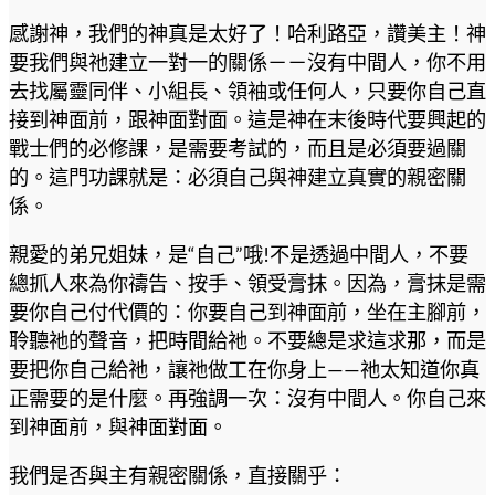
感謝神，我們的神真是太好了！哈利路亞，讚美主！神
要我們與祂建立一對一的關係－－沒有中間人，你不用
去找屬靈同伴、小組長、領袖或任何人，只要你自己直
接到神面前，跟神面對面。這是神在末後時代要興起的
戰士們的必修課，是需要考試的，而且是必須要過關
的。這門功課就是：必須自己與神建立真實的親密關
係。
親愛的弟兄姐妹，是“自己”哦!不是透過中間人，不要
總抓人來為你禱告、按手、領受膏抹。因為，膏抹是需
要你自己付代價的：你要自己到神面前，坐在主腳前，
聆聽祂的聲音，把時間給祂。不要總是求這求那，而是
要把你自己給祂，讓祂做工在你身上——祂太知道你真
正需要的是什麼。再強調一次：沒有中間人。你自己來
到神面前，與神面對面。
我們是否與主有親密關係，直接關乎：