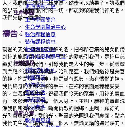
大，我們像一棵樹一樣成長，然後可以結果子。讓我們
定期活動介紹
的果子、讓我們所行的一切，都能夠榮耀我們神的名。
生命學園
我們先做一個禱告。
生命學園簡介
生命學園醫治中心
禱告：
醫治課程信息
裝備課程信息
新婦課程信息
親愛的天父，我們奉耶穌的名，把祢所召集的兒女們帶
單身婚戀輔導事工
到祢的施恩寶座前。主，是祢的愛吸引我們，是祢用慈
培訓課程
繩愛索來牽引我們，引導我們走人生的每一步，從榮耀
教牧培訓系列
到榮耀，從得勝到得勝。哈利路亞，我們知道祢是美善
神國商業
的神，祢是良善的神，祢是滿有恩典、滿有憐憫的神。
初信造就
我們終身的事都在祢的手中，在祢的裏面是穩穩妥妥
查經生活
的，主我們謝謝祢。祝福我們今天的聚集，用祢的寶血
認識聖靈
再一次潑灑在我們每一個人身上。主啊，願祢的寶血洗
少兒專區
淨我們所有的污穢，斷開仇敵的捆綁。主啊，願祢的
最新文章
光、真理的光、愛的光、聖靈的光照進我們裏面，點亮
教導與見證
我們的生命。讓我們每一個人，無論是講的還是聽的，