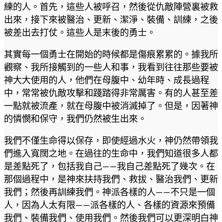
練的人。首先，這些人被呼召，然後從仇敵陣營裏被救
出來，接下來被醫治、更新、潔淨、裝備、訓練，之後
被差出去打仗。這些人是末後的勇士。
其實每一個勇士在開始的時候都是傷痕累累的。據我所
觀察、我所接觸到的一些人和事，我看到往往那些要被
神大大使用的人，他們在母腹中、幼年時、成長過程
中，常常被仇敵攻擊和踐踏得非常厲害。有的人甚至差
一點就被流產，就在母腹中被消滅掉了。但是，因著神
的憐憫和保守，我們仍然被生出來。
我們不僅生命得以保存，即使經過水火，神仍然帶領我
們進入寬闊之地。在過往的生命中，我們知道很多人都
是差點死了，包括我自己——我自己差點死了幾次。在
那個過程中，是神來扶持我們、救拔、醫治我們、更新
我們；然後再訓練我們。神派各樣的人——不只是一個
人，因為人太有限——派各樣的人、各樣的資源來預備
我們、裝備我們、使用我們。然後我們可以更深明白神