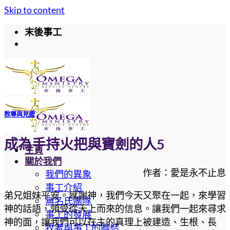
Skip to content
末後事工
教導與見證
成為手持火把與寶劍的人5
主頁
關於我們
作者：愛是永不止息
我們的異象
事工介紹
弟兄姐妹平安。感謝神，我們今天又聚在一起，來學習
無名氏團隊
神的話語，領受從天上而來的信息。讓我們一起來尋求
事工的發展
神的面，讓我們可以在主的真理上被建造、生根、長
牧者與事工的聯結