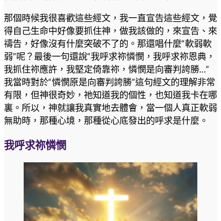
那個時候我很喜歡這些經文，我一直宣告這些經文，覺
得自己生命中好像要抓住神，做我該做的，來宣告、來
禱告，好像沒有什麼突破不了的。那還唱什麼“軟弱軟
弱”呢？最後一句還說“我呼求祢憐憫，我呼求祢恩典，
我抓住祢應許，我堅定倚靠祢，憐憫是向審判誇勝…”
我當時對於“憐憫原是向審判誇勝”這句經文的理解非常
有限，但神很奇妙，祂知道我的個性，也知道我卡在哪
裏。所以，神就讓我真實地去體會，當一個人真正軟弱
無助時，那種心境，那種從心底發出的呼求是什麼。
我呼求祢憐憫