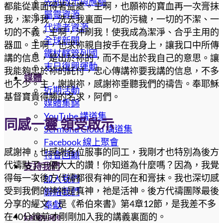
先知啟示與應驗
都能從裏面得著益處。主啊，也願祢的寶血再一次膏抹
屬靈資源
我，潔淨我，洗去我裏面一切的污穢，一切的不潔、一
代禱者資源
切的不義。主啊，沖刷我！使我成為潔淨、合乎主用的
全球新聞
器皿。主啊，也求祢親自按手在我身上，讓我口中所傳
鐵杖轄管列國
講的信息，是出於祢的，而不是出於我自己的意思。讓
末日復興運動
我能夠忠於祢的託付，忠心傳講祢要我講的信息，不多
媒體
也不少。主，謝謝祢，感謝祢垂聽我們的禱告。奉耶穌
近期活動
基督寶貴得勝的名求，阿們。
媒體集錦
YouTube 講道集
同感一靈 領受啟示
Sermond Cloud 講道集
Facebook 線上聚會
感謝神，也感謝各位服事的同工，我剛才也特別為後方
特會回顧
代禱點了一個大大的讚！你知道為什麼嗎？因為，我覺
支持我們
得每一次後方代禱都很有神的同在和膏抹。我也深切感
加入我們
受到我們的神祂是真神，祂是活神。後方代禱團隊最後
聯絡我們
分享的經文，是《希伯來書》第4章12節，是我差不多
奉獻
Language
在40分鐘前才剛剛加入我的講義裏面的。