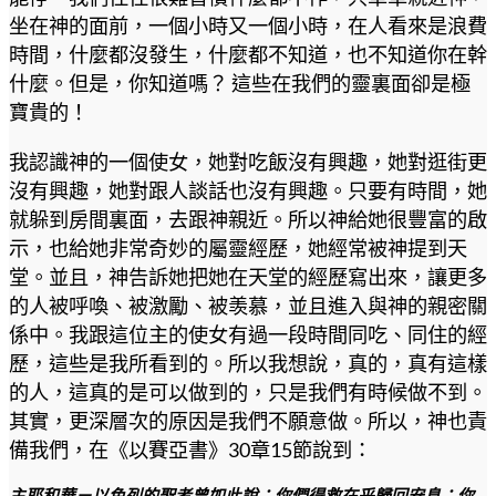
坐在神的面前，一個小時又一個小時，在人看來是浪費
時間，什麼都沒發生，什麼都不知道，也不知道你在幹
什麼。但是，你知道嗎？ 這些在我們的靈裏面卻是極
寶貴的！
我認識神的一個使女，她對吃飯沒有興趣，她對逛街更
沒有興趣，她對跟人談話也沒有興趣。只要有時間，她
就躲到房間裏面，去跟神親近。所以神給她很豐富的啟
示，也給她非常奇妙的屬靈經歷，她經常被神提到天
堂。並且，神告訴她把她在天堂的經歷寫出來，讓更多
的人被呼喚、被激勵、被羡慕，並且進入與神的親密關
係中。我跟這位主的使女有過一段時間同吃、同住的經
歷，這些是我所看到的。所以我想說，真的，真有這樣
的人，這真的是可以做到的，只是我們有時候做不到。
其實，更深層次的原因是我們不願意做。所以，神也責
備我們，在《以賽亞書》30章15節說到：
主耶和華－以色列的聖者曾如此說：你們得救在乎歸回安息；你