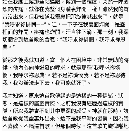
始在我腿上撥那些粘連點，撥到一個程度，突然一陣劇
烈的疼痛，就像在我整個身體裏炸開一樣！雖然我的聲
音沒出來，但我知道我靈裏把那旋律喊出來了，就是
“我呼求祢憐憫——”。哇，一下子在我裏面炸開！是靈
裡面的炸開，疼痛也炸開，汗直往下滴。那一刻，我深
切體會到這首歌的含義：“我呼求祢憐憫，我呼求祢恩
典。”
從那之後我就知道，當一個人在困境中、非常無助的時
候，他內心向神迸發的呼求，就是那種“我呼求祢憐
憫，我呼求祢恩典”。若不是祢憐憫我，若不是祢恩待
我，我沒辦法走下去，我可能就死了。
我才知道，原來這首歌傳講的是這樣的一種情緒、狀
態、是這樣的屬靈實際。之前我沒有經歷過這樣的實
際，所以我體會不到其中更深的感受。神就在那時，讓
這首歌從我靈裏炸出來。這不是我平時的習慣，因為我
不喜歡、不唱這首歌。但那個時候，這首歌的旋律啪地