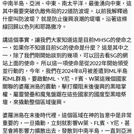
中南半島、亞洲、中東、南太平洋，最後湧向中東，這
其中需要突破仇敵佈局的22道防波堤。 以前我解釋過
什麼叫防波堤？ 就是防止復興浪潮的堤壩，沿著這條
線回歸以色列和耶路撒冷。
講這個事實，讓我們大家知道這是目前MHSG的使命之
一，如果你不知道目前SG的使命是什麼？ 這是其中之
一，除了我們剛開始談到的幾項，可以回去看SG的網
站上面的使命。 所以這一項使命是從2022年開始領受
並行動的，今年，我們在2024年8月被差遣到ML半島
和ML群島，要啟動ML、Y尼、F賓、W萊這幾個國家
關聯的婆羅洲島的震動，擊打攔阻末後復興的黑暗掌
權、屬靈營壘和魔鬼盤踞在這些國家的國度型黑暗祭
壇，來撬動整個區域復興。
婆羅洲島在末後時代裡，這個區域在神的旨意中是非常
重要的，一旦撬動，立刻就影響W萊、FL賓、Y尼，甚
至會將影響力擴散出去，發散到中南半島，一直到亞洲