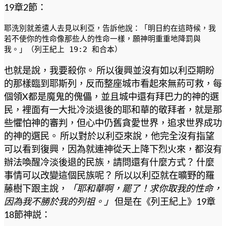
19章2節：
耶洗別就差遣人去見以利亞，告訴他說：「明日約在這時候，我
若不使你的性命像那些人的性命一樣，願神明重重地降罰與
我。」（列王紀上 19:2 和合本） 
也就是說，我要殺你。 所以復興並沒有如以利亞期盼
的那樣臨到耶斯列，反而整座城市看起來無葯可救，每
個領X都是魔鬼的傀儡，並且城中還有拜巴力的神的選
民，裡面有一大批冷淡退後的耶和華的敬拜者，就是那
些懼怕神的審判，但心中仍舊貪愛世界，追求世界成功
的神的選民。 所以對於以利亞來說，他完全沒有指望
可以看到復興，因為就連神從天上降下烈火來，都沒有
辦法喚醒冷淡後退的民族，請問還有什麼方式？ 什麼
事情可以改變這個民族呢？ 所以以利亞就在曠野的羅
藤樹下跟主說，
「耶和華啊，罷了！求你取我的性命，
因為我不勝於我的列祖。」
但是在《列王紀上》19章
18節神説：