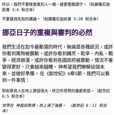
所以，我們不要睡覺像別人一樣，總要警醒謹守。（帖撒羅尼迦
前書 5:6 和合本）
不要藐視先知的講論。（帖撒羅尼迦前書 5:20 和合本）
挪亞日子的重複與審判的必然
我們生活在如今最動蕩的時代，無論是各種狀況，或許
你看到萬物被震動，或許你看到饑荒、乾旱、內亂、戰
爭、經濟崩潰，或許你看到各國政府被震動，情況不會
變得更好，只會越來越糟。 神希望我們瞭解這個未
來，並做好準備。 在《創世紀》6章5節，我們可以看
到一件事情：
耶和華見人在地上罪惡很大，終日所思想的盡都是惡。（創世記 
6:5 和合本）
世界在 神面前敗壞，地上滿了強暴。 （創世記 6：11 和合
本）