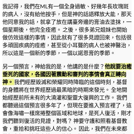
我記得，我們在ML有一個全身過敏、好幾年長玫瑰斑
的病人，沒有給他按手，但是神的話語釋放大能，那天
他同意我的話，就拿了放在講臺旁邊的膏油去塗抹，一
個星期後，他完全痊癒。 之後，很多弟兄姐妹也開始
做仿效這樣的事情，因此就有了很多見證回來，包括很
多頑固疾病的痊癒，甚至從小耳聾的病人也被神醫治，
所以這是一個新的季節，一個以諾恩膏的季節。
另一個預言，神給我的是，他講的是什麼？
他說要治癒
垂死的國家，各國因著震動和審判的事情會真正轉向
神。
我們經歷毀滅和榮耀同時降臨的這個時刻，基督
的身體將在世界經歷過最黑暗的時期來發光。 全地開
始經歷前所未有的大澆灌和聖靈大復興的工作。 我們
都聽過這個預言很多年了，但現在要進入預言裡了，這
會像海嘯一樣席捲整個區域和地球，是死人復活，剛才
我們聽到復活的見證，對嗎？ 神要守護和照看基督教
會，重拾和挑旺這些人的信心。 因此，我們在未來都