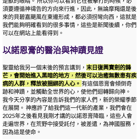
是獸的眼睛。 所以你可以看到它在被擊打的時候，必
須要遵循神禱告的方向來行進，因此，無論摩羯還是後
來的貝碧嘉颶風在東邊形成，都必須拐彎向西，這就是
我們能夠明確看到的很多事情，這些是新聞後續，你們
可以在網站上能看得到。
以諾恩膏的醫治與神蹟見證
聖靈給我另一個末後的預言講到，
末日復興寶劍的鋒
芒，會開始進入黑暗的地方
，
然後可以治癒無數患有疾
病的人群，釋放被捆綁的人心。
有這個恩膏會傾倒奇
跡和神蹟，並觸動全世界的心，使他們迴轉歸向神。
我今天分享的內容是告訴我們的家人們，新的榮耀季節
在展開。 神應許了給我們這一代新的產業，我們會在
2025年之後看見我剛才講的以諾恩膏降臨，這些人會
走遍世界，在荒野中接受託付，被差遣，為神國服務，
因為這是使命。