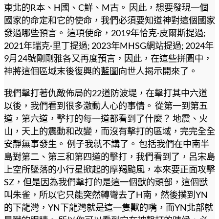
東北的R本、H國、C鮮、M古。 因此，想要發現一個
國家的命定和它的使命，我們必須要知道神對這個國家
發過哪些預言。 這項使命，2019年恰克·皮爾斯提過;
2021年瑞克·里丁提過; 2023年MHSG網站提過; 2024年
9月24號剛剛雅各又再度預言，因此，在這些拼圖中，
神將這個區域末後復興的藍圖向世人揭示開來了。
我們擊打著仇敵佈局的22道防波堤，在擊打其中六道
以後，我們看到很多激動人心的事情。 從第一到第五
道，第六道，擊打的每一道都看到了什麼？ 地震、火
山，天上的震動和改變，而沒有擊打的區域，完完全全
安靜無事發生。 例子我就不講了。 包括我們在中南半
島對第二、第三和第四道的擊打，我們看到了，呂宋島
上空所墜落的小行星掀起的摩羯颱風，本來要正面攻擊
SZ，但是因為我們擊打的是這一個獸的頭部，這個獸
叫朱雀，所以它只能突然轉彎去了H南，然後撲到YN
的下龍灣，YN下龍灣就是這一隻獸的嘴，而YN北部就