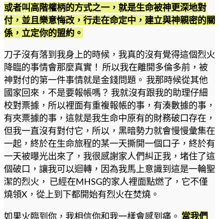
或者叫高階權柄的方式之一，就是生命被神更深地對
付，並且樂意悔改，行走在命定中，建立與神親密的關
係，立定你的盟約。
刀子沒有落到我身上的時候，我真的沒有覺得這個烈火
降臨的事情會那麼真實！ 所以我在離開多倫多前，被
神對付的第一件事情就是金錢問題。 我那時候從其他
國家回來，不是要報帳嗎？ 我就沒有跟我的助理仔細
校對票據，所以裡面有重複報帳的事，有湊數據的事，
有夾票據的事，這就是我生命中原有的財務破口存在，
但我一直沒有對付它，所以，黑暗勢力就會慢慢彙集在
一起，終於在生命旅程的某一天撕開一個口子，終於有
一天被曝光出來了，我很感謝家人們糾正我，堵住了這
個破口，讓我可以迴轉，因為我馬上意識到這是一輪聖
潔的烈火， 已經在MHSG的家人裡面點燃了，它不僅
燒領X，從上到下都開始有烈火在焚燒。
如果火臨到你，我相信你和我一樣會感到痛。
當我們