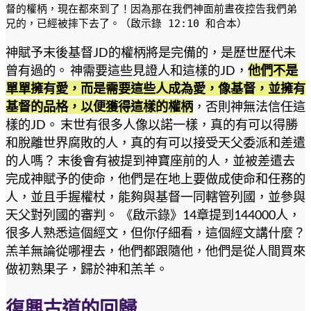
督的權柄，現在都來到了！因為那在我們神面前晝夜控告我們弟
兄的，已經被摔下去了。（啟示錄 12:10 和合本）
神賦予末後基督JD的權柄將是完備的，是歷世歷代未
曾有過的。 神需要這些見證人和這樣的JD，
他們不是
單單擁有愛，而是需要這些人成為愛，像基督，並擁有
基督的品格，以便獲得這樣的權柄
，否則神無法信任這
樣的JD。 末世有很多人像以諾一樣，真的有可以得勝
和脫離世界腐敗的人，真的有可以接受天父委派和差遣
的人嗎？ 末後會有被提到神寶座前的人，並被差遣去
完成神賦予的使命，他們是在地上要做成使命和任務的
人，並且手握權杖，能夠與基督一同轄管列國，並參與
天父對列國的審判。 《啟示錄》14章提到144000人，
很多人熟悉這個經文，但你仔細看，這個經文講什麼？
羔羊無論從哪裡去，他們都跟隨他，他們是從人間買來
做初熟果子，歸於神和羔羊。
復興古道的回歸