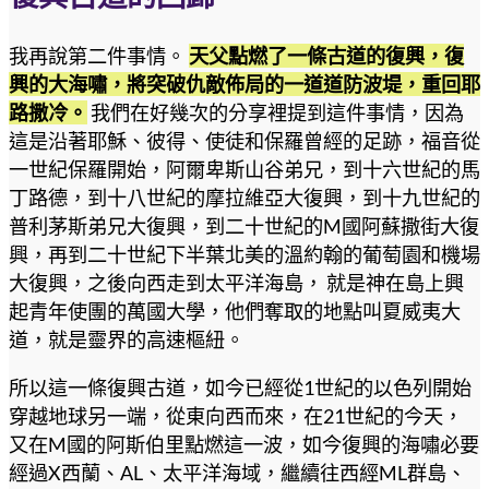
我再說第二件事情。
天父點燃了一條古道的復興，復
興的大海嘯，將突破仇敵佈局的一道道防波堤，重回耶
路撒冷。
我們在好幾次的分享裡提到這件事情，因為
這是沿著耶穌、彼得、使徒和保羅曾經的足跡，福音從
一世紀保羅開始，阿爾卑斯山谷弟兄，到十六世紀的馬
丁路德，到十八世紀的摩拉維亞大復興，到十九世紀的
普利茅斯弟兄大復興，到二十世紀的M國阿蘇撒街大復
興，再到二十世紀下半葉北美的溫約翰的葡萄園和機場
大復興，之後向西走到太平洋海島， 就是神在島上興
起青年使團的萬國大學，他們奪取的地點叫夏威夷大
道，就是靈界的高速樞紐。
所以這一條復興古道，如今已經從1世紀的以色列開始
穿越地球另一端，從東向西而來，在21世紀的今天，
又在M國的阿斯伯里點燃這一波，如今復興的海嘯必要
經過X西蘭、AL、太平洋海域，繼續往西經ML群島、