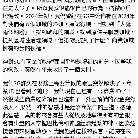
在是太少了。 所以我就很痛恨自己的行為，痛徹心扉
地悔改。 2024年初，我們曾經在SG中公佈神在2024年
對我們有五個領域的帶領，還記得嗎？ 他提到
「大鷹
兩個翅膀」，提到敬拜的領域，提到原住民聯盟領域，
提到區域性治理領域，但第5點提到了什麼？ 商業領域
擁有約瑟的祝福。
神對SG在商業領域裡面關乎約瑟祝福的部分，因著我
的悔改，突然在年末敞開了一個大門。
我們SG許久在財務上需要等候的帳號突然解決了，商
業JD也看到了雛形，我們現在已經有一個商業JD了，
然後某些商業經濟項目也進來了，外面預備的資金突然
湧入。 果然，神的智慧才是經濟商業中的王道，憑藉
此智慧，真的將來會有些人從埃及地奪得所有的金銀，
會有少量的人掌握巴比倫和神國經濟體系的律，因為危
機會帶來財富轉移。 我開始對這樣的預言，能夠在未