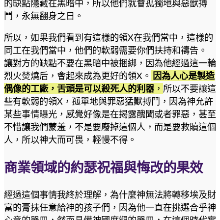
的缺點隱藏在黑暗中，所以他們就會孤獨地與惡獸搏
鬥，永無翻身之日。
所以，如果我們看到有這樣的領X在我們當中，這樣的
同工在我們當中，他們的軟弱需要你們扶持和禱告。
讓對方的缺點不要在黑暗中被捆綁，因為他經過這一輪
烈火焚燒后，會起來成為更好的領X。
因為人心是製造
偶像的工廠，舌頭是可以殺死人的利器
，
所以不要讓這
些有軟弱的領X，孤單地與罪惡猛獸搏鬥，因為神允許
某些事情曝光，感覺好像是在揭露醜聞或者罪惡，甚至
不惜讓我們蒙羞，不是要廢掉這個人，而是要救贖這個
人，所以神大而可畏，輕慢不得。
商業領域的約瑟祝福與悔改的果效
經過這個事情我終於理解，為什麼神無法將轉移埃及財
富的膏抹任意給神的孩子們，因為他一直在挑選合乎神
心意的器皿，然而具備神國度觀的器皿，在這個時代實