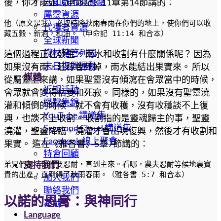
先知啟示與應驗
後，你才能如《申命記》11章第14節講的：
屬靈資源
他（原文是我）必按時降秋雨春雨在你們的地上，使你們可以收
代禱者資源
藏五穀、新酒，和油。（申命記 11:14 和合本）
全球新聞
鐵杖轄管列國
這個過程正在發生。 雨水和收割有什麼關係呢？ 因為
末日復興運動
如果沒有雨，莊稼會死掉，雨水能結出果實來。 所以
媒體
從屬靈上來講，如果聖靈沒有傾瀉在會眾當中的時候，
近期活動
會眾就會變得枯萎和死寂。 同樣的，如果沒有聖靈澆
媒體集錦
灌和傾倒的時候，就不會有收穫，沒有收穫談不上復
YouTube 講道集
興，也談不上收割。 收割指的是靈魂歸主的事，聖靈
Sermond Cloud 講道集
澆灌，聖靈降臨，澆灌才會出現復興，然後才有收割和
Facebook 線上聚會
果實。 這在《雅各書》5章7節講的：
特會回顧
支持我們
弟兄們哪，你們要忍耐，直到主來。看哪，農夫忍耐等候地裏寶
貴的出產，直到得了秋雨春雨。（雅各書 5:7 和合本）
加入我們
聯絡我們
以諾的恩膏：與神同行
奉獻
Language