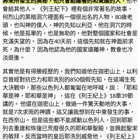
將來所發生的奧秘，他只會給醒著的和覺醒的人
，
他不
會給其他人。 《列王紀下》裡有個非常著名的故事，
何烈山的黑暗洞穴裡面有一個很出名的人物，80歲老
頭，也叫神的僕人，神的先知以利亞，他在洞穴的時
候，他是孤單的，也是無助的，他對整個國家和社會是
充滿失望的。 因為在40天前，這個先知就在神面前求
死，為什麼？ 因為他認為他的國家遠離神，教會也冷
淡退後。
其實他是有得勝經歷的，我們知道他在迦密山上，以利
亞曾經對抗巴力和耶洗別的850個假先知，在這場生死
大決戰中，那些以色列人都匍匐在地呼喊，說：「耶和
華是神，耶和華是神」，這在《列王紀上》18章39節
講的。 他還在迦密山上，做過一件驚天動地的大事，
就是7次求雨的神蹟，這又讓我想到在中東發生的事，
在西奈山。 但是這些都不能感動以色列人，回到耶斯
列去重建和恢復已荒廢很久的耶和華聖殿，並興起聖潔
的敬拜，反而當時的皇后耶洗別威脅他，《列王紀上》