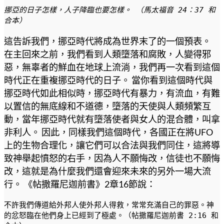
挪亞的日子怎樣，人子降臨也要怎樣。 （馬太福音 24：37 和
合本）
這告訴我們，挪亞時代將成為世界末了的一個預表。
在主回來之前，我們看到人類墮落和腐敗，人變得邪
惡，無辜者的鮮血在地球上流淌，我們再一次看到這個
時代正在重複挪亞時代的日子。 當你看到這個時代與
挪亞時代如此相似時，挪亞時代有暴力，有流血，有難
以置信的無底線和不道德，墮落的天使與人類頻繁互
動，當年挪亞時代就有墮落使者與女人的混合體，叫拿
非利人。 因此，同樣我們這個時代，各國正在將UFO
上的生物合理化，讓它們可以合法與我們同住，這將導
致神舉起憤怒的右手，因為人不願悔改，信徒也不願悔
改，這就是為什麼我們還會迎來未來的另外一場大流
行。 《帖撒羅尼迦前書》2章16節說：
不許我們傳道給外邦人使外邦人得救，常常充滿自己的罪惡。神
的忿怒臨在他們身上已經到了極處。（帖撒羅尼迦前書 2:16 和