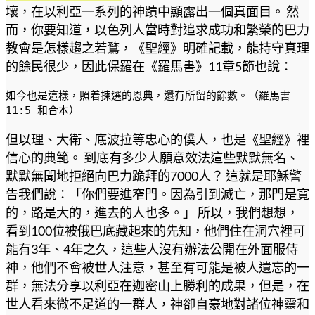
壞，在以利亞一系列的神蹟中顯露出一個真面目。 然
而，你要知道，以色列人當時對追求成功和繁榮的巴力
教會是怎樣趨之若鶩，《聖經》明確記載，能持守真理
的餘民很少，因此保羅在《羅馬書》11章5節也說：
如今也是這樣，照着揀選的恩典，還有所留的餘數。（羅馬書 
11:5 和合本）
但以理、大衛、底波拉等忠心的僕人，也是《聖經》裡
信心的典範。 到底有多少人願意效法這些默默無名、
默默無聞地拒絕向巴力跪拜的7000人？ 這就是耶穌警
告我們說：「你們要進窄門。因為引到滅亡，那門是寬
的，路是大的，進去的人也多。」 所以，我們想想，
看到100位被俄巴底藏起來的先知，他們住在洞穴裡可
能有3年、4年之久，這些人沒有辦法公開在外面服侍
神，他們不會被世人注意，甚至有可能是被人遺忘的一
群，無法分享以利亞在迦密山上勝利的成果，但是，在
世人看來微不足道的一群人，神卻自豪地對諸位神靈和