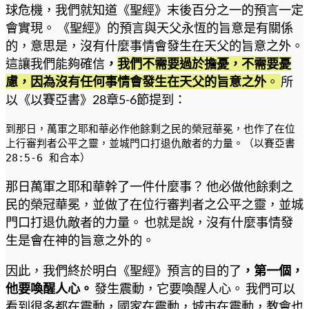
球危機，我們就知道《聖經》末後百分之一的預言一定
會實現。 《聖經》的預言與天父永恆的旨意是有關係
的，意思是，沒有什麼事情會發生在天父的旨意之外。
這讓我們能夠確信
，
我們不需要過於擔憂，不需要憂
慮，因為沒有任何事情會發生在天父的旨意之外
。
所
以《以賽亞書》28章5-6節提到：
到那日，萬軍之耶和華必作他餘剩之民的榮冠華冕，也作了在位
上行審判者公平之靈，並城門口打退仇敵者的力量。（以賽亞書 
28:5-6 和合本）
那日萬軍之耶和華幹了一件什麼事？ 他必做他餘剩之
民的榮冠華冕，並做了在位行審判者之公平之靈，並城
門口打退仇敵者的力量。 也就是說，沒有什麼事情發
生是會在神的旨意之外的。
因此，我們終於明白《聖經》預言的目的了
，第一個，
他要喚醒人心。
發生震動，它要喚醒人心。 我們可以
看到很多都在震動，國家在震動，城市在震動，教會也