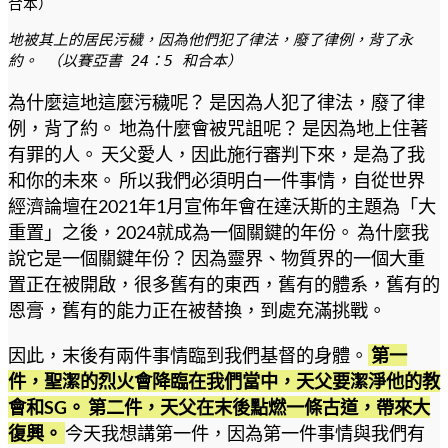
合本）
地被其上的居民污穢，因為他們犯了律法，廢了律例，背了永
約。 （以賽亞書 24：5 和合本）
為什麼這地這麼污穢呢？ 是因為人犯了律法，廢了律
例，背了約。 地為什麼會被咒詛呢？ 是因為地上住著
有罪的人。 天父愛人，因此施行審判下來，是為了我
和你的未來。 所以我們必須明白一件事情，自從世界
經濟論壇在2021年1月宣佈年會在達沃斯的主題為「大
重置」之後，2024就成為一個關鍵的年份。 為什麼我
說它是一個關鍵年份？ 因為靈界、物質界的一個大重
置正在被開啟，很多舊有的東西，舊有的體系，舊有的
恩膏，舊有的能力正在被替換，到處充滿挑戰。
因此，末後有兩件事情臨到我們基督的身體。
第一
件，聖潔的烈火會降臨在我們當中，天父要潔淨他的教
會和SG。 第二件，天父在末後點燃一條古道，帶來大
復興。
今天我想講第一件，因為第一件事情與我們有