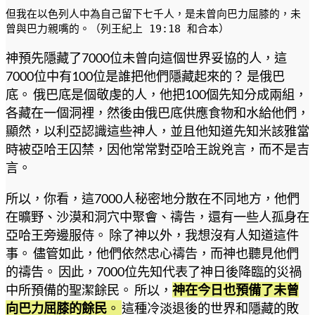
但我在以色列人中為自己留下七千人，是未曾向巴力屈膝的，未
曾與巴力親嘴的。（列王紀上 19:18 和合本）
神預先隱藏了7000位未曾向這個世界妥協的人，這
7000位中有100位是誰把他們隱藏起來的？ 是俄巴
底。 俄巴底是個敬虔的人，他把100個先知分成兩組，
各藏在一個洞裡，然後由俄巴底供應食物和水給他們，
顯然，以利亞認識這些神人，並且他知道先知米該雅當
時被亞哈王囚禁，因他常常對亞哈王說兇言，而不是吉
言。
所以，你看，這7000人秘密地分散在不同地方，他們
在曠野、沙漠和洞穴中聚會、禱告，還有一些人孤身在
亞哈王旁邊服侍。 除了神以外，我想沒有人知道這件
事。 儘管如此，他們依然忠心禱告，而神也聽見他們
的禱告。 因此，7000位先知代表了神日後降臨的災禍
中所預備的聖潔餘民。 所以，
神在今日也預備了未曾
向巴力屈膝的餘民
。
這種冷淡退後的世界和隱藏的敗