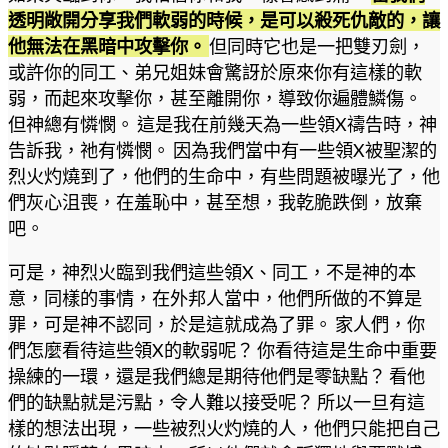
透明敞開分享我們軟弱的時候，是可以殺死仇敵的，讓
他無法在黑暗中攻擊你。
但同時它也是一把雙刃劍，
或許你的同工、弟兄姐妹會驚訝於原來你有這樣的軟
弱，而起來攻擊你，甚至離開你，導致你遍體鱗傷。
但神總有憐憫。 這是我在前幾天為一些領X禱告時，神
告訴我，祂有憐憫。 因為我們當中有一些領X被聖潔的
烈火灼燒到了，他們的生命中，有些問題被曝光了，他
們灰心沮喪，在羞恥中，甚至想，我乾脆跌倒，放棄
吧。
可是，神烈火臨到我們這些領X、同工，不是神的本
意，同樣的事情，在外邦人當中，他們所做的不算是
罪，可是神不認同，於是這就成為了罪。 家人們，你
們怎麼看待這些領X的軟弱呢？ 你看待這是生命中重要
操練的一環，還是我們總是期待他們是零缺點？ 看他
們的缺點就是污點，令人難以接受呢？ 所以一旦有這
樣的想法出現，一些被烈火灼燒的人，他們只能把自己