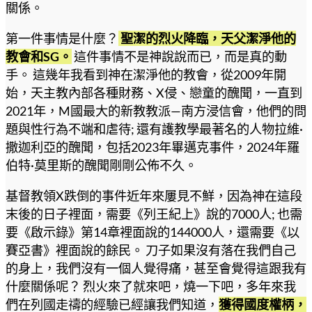
關係。
第一件事情是什麼？
聖潔的烈火降臨，天父潔淨他的
教會和SG。
這件事情不是神說說而已，而是真的動
手。 這幾年我看到神在潔淨他的教會，從2009年開
始，天主教內部各種財務、X侵、戀童的醜聞，一直到
2021年，M國最大的新教教派—南方浸信會，他們的問
題與性行為不端和虐待; 還有護教學最著名的人物拉維·
撒迦利亞的醜聞，包括2023年畢邁克事件，2024年羅
伯特·莫里斯的醜聞剛剛公佈不久。
基督教領X跌倒的事件近年來屢見不鮮，因為神在這段
末後的日子裡面，需要《列王紀上》說的7000人; 也需
要《啟示錄》第14章裡面說的144000人，還需要《以
賽亞書》裡面說的餘民。 刀子如果沒有落在我們自己
的身上，我們沒有一個人覺得痛，甚至會覺得這跟我有
什麼關係呢？ 烈火來了就來吧，燒一下吧，多年來我
們在列國走禱的經驗已經讓我們知道，
獲得國度權柄，