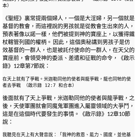
本）
《聖經》裏常提兩個婦人，一個是大淫婦，另一個就是
基督的教會，而這裡說的男孩就是從教會生出來的人，
預表著像以諾一樣，他們被提到神的寶座上，以獲得鐵
杖轄管列國的權柄。 因此，這個奧秘講到男孩子是仿
效基督的一群人，也是被託付使命的一群人，在天父的
寶座前，會領受神的委派、差遣和征戰的命令，《啟示
錄》12章第7節說：
在天上就有了爭戰。米迦勒同他的使者與龍爭戰，龍也同牠的使
者去爭戰 （啟示錄 12:7 和合本）
後面就有了天上爭戰，米迦勒同他的使者與龍爭戰，之
後，天使軍團就會同魔鬼軍團進入屬靈領域的大爭鬥，
這是在這個時代要發生的事情。《啟示錄》12章10節
說：
我聽見在天上有大聲音說：「我神的救恩、能力、國度，並他基