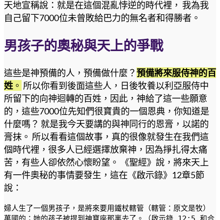
天地宣稱說：就是在這個混亂悖逆的時代裡， 我為我
自己留下7000位未曾敗給巴力的無名者和得勝者。
男孩子的奧秘與天上的爭戰
這些是神預備的人，預備做什麼？
預備將來服侍神的百
姓
。
所以你看到後面這些人，日後牧養以利亞服侍中
所留下的向神迴轉的百姓，因此，神給了這一些願意
的，這些7000位先知們很寶貴的一個恩典，你知道是
什麼嗎？ 就是我今天要講的與神同行的恩膏，以諾的
膏抹。 所以看看這個故事，真的很像就發生在我們這
個時代裡，很多人已經選擇放棄神，因為掙扎得太痛
苦，有些人卻依然心懷盼望。 《聖經》說，將來天上
有一件奧秘的事情要發生，這在《啟示錄》12章5節
說：
婦人生了一個男孩子，是將來要用鐵杖轄管（轄管：原文是牧）
萬國的；她的孩子被提到神寶座那裏去了。（啟示錄 12:5 和合