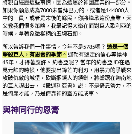
將親自經歷這些事情，因為這屬於神國產業的一部分。
如果你願意成為7000未曾拜巴力的，或者是144000人
中的一員，或者是末後的餘民，你將繼承這份產業，天
父教我們很多策略，我最記得大衛在面對巨人歌利亞的
時候，拿著象徵權柄的五塊石頭。
所以告訴我們一件事情，今年不是5785嗎？
這是一個
擊殺巨人，有恩膏的季節。
迦勒有堅定的信心等候神
45年，才得著應許。 約書亞呢？ 當年的約書亞JD在遇
見元帥的時候，他要拔出鋒芒的利刃，用暴力的爭戰來
攻破仇敵的城堡，砍斷捆鎖人的鎖鏈，將盤踞在迦南地
的巨人趕出去，《撒迦利亞書》說：不是倚靠勢力，不
是倚靠才能，乃是倚靠神的靈方能成事。
與神同行的恩膏