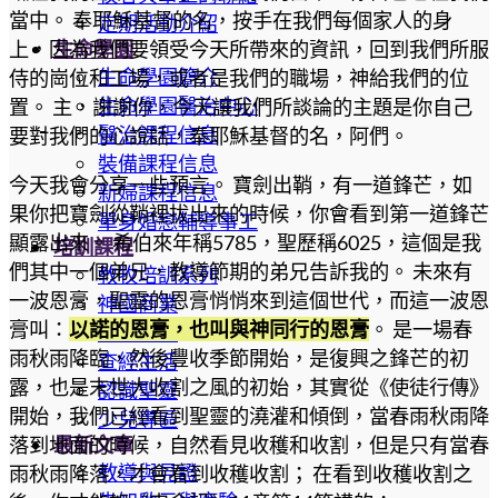
當中。 奉耶穌基督的名，按手在我們每個家人的身
定期活動介紹
生命學園
上，因為我們要領受今天所帶來的資訊，回到我們所服
生命學園簡介
侍的崗位和工場，或者是我們的職場，神給我們的位
生命學園醫治中心
置。 主，謝謝你，今天讓我們所談論的主題是你自己
醫治課程信息
要對我們的心說話，奉耶穌基督的名，阿們。
裝備課程信息
今天我會分享一些預言。 寶劍出鞘，有一道鋒芒，如
新婦課程信息
果你把寶劍從鞘裡拔出來的時候，你會看到第一道鋒芒
單身婚戀輔導事工
顯露出來。 希伯來年稱5785，聖歷稱6025，這個是我
培訓課程
們其中一個弟兄，教導節期的弟兄告訴我的。 未來有
教牧培訓系列
一波恩膏，聖靈的恩膏悄悄來到這個世代，而這一波恩
神國商業
膏叫：
以諾的恩膏，也叫與神同行的恩膏
。 是一場春
初信造就
雨秋雨降臨，然後豐收季節開始，是復興之鋒芒的初
查經生活
露，也是末世大收割之風的初始，其實從《使徒行傳》
認識聖靈
開始，我們已經看到聖靈的澆灌和傾倒，當春雨秋雨降
少兒專區
最新文章
落到地面的時候，自然看見收穫和收割，但是只有當春
教導與見證
雨秋雨降落，才會看到收穫收割； 在看到收穫收割之