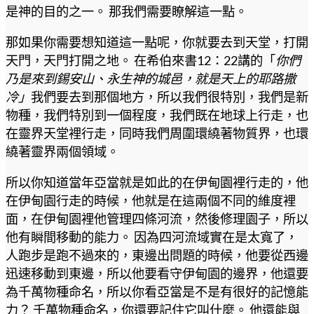
是神的目的之一。 那我們需要瞭解這一點。
那如果你需要想知道這一點呢，你就要去到天堂，打開
天門，天門打開之地。 在希伯來書12：22講的「
你們
乃是來到錫安山、永生神的城邑，就是天上的耶路撒
冷」
我們要去到那個地方，所以我們很特別，我們是新
物種，我們特別到一個程度，我們既在地球上行走，也
在靈界天堂裡行走，同時我們周圍環繞著物質界，也環
繞著靈界兩個領域。
所以你知道當年亞當就是如此的在伊甸園裡行走的，他
在伊甸園行走的時候，他就是在這兩個不同的維度裡
面，在伊甸園裡他管理四條河流，然後修理園子，所以
他有瞬間移動的能力。 因為四河流域實在是太寬了，
人跑步是跑不過來的，東邊出問題的時候，他要從西邊
迅速移動到東邊，所以他要看守伊甸園的邊界，他還要
為千萬物種命名，所以你看亞當是不是有很好的記憶能
力？ 千萬物種命名，你還要記住它叫什麼。 他還能與