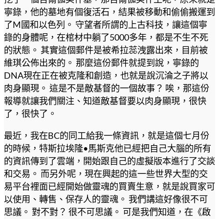
寧錄，他的墓地有個復活石，結果被移動和偷偷搬運到
了M國和以色列。 守望者所謂的上古科技，讓這個寧
錄的身體呢，在棺材中躺了5000多年，都是不生不死
的狀態。 其實這個郵件是被希拉蕊洩露出來，目前被
維琪公佈出來的。 那麼這份郵件就提到說，寧錄的
DNA現在正在被克隆和創造，也就是說沉淪之子將以
肉身顯現。 這是不是敵基督的一個故事？ 唉，那這份
報導就讓我們關注、知道敵基督要以肉身顯現，很快
了，很快了。
最近，我在BC的同工給我一條資訊，就是這個七月份
的時候，特斯拉埃隆•馬斯克他已經把自己大腦的所有
的資訊傳到了雲端，開始跟自己的虛擬版本進行了交談
和交易。 而另外呢，現在興起的這一些世界大型的交
易平台裡面已經開始做靈魂的買賣生意，就是說買家可
以使用、轉售、保存人的靈魂。 我們講這好像很不可
思議。 對不對？ 很不可思議。 可是我們知道，在《啟