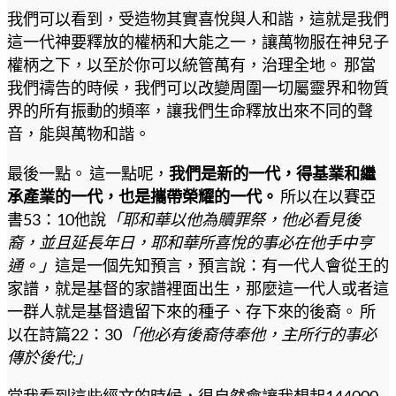
我們可以看到，受造物其實喜悅與人和諧，這就是我們
這一代神要釋放的權柄和大能之一，讓萬物服在神兒子
權柄之下，以至於你可以統管萬有，治理全地。 那當
我們禱告的時候，我們可以改變周圍一切屬靈界和物質
界的所有振動的頻率，讓我們生命釋放出來不同的聲
音，能與萬物和諧。
最後一點。 這一點呢，
我們是新的一代，得基業和繼
承產業的一代，也是攜帶榮耀的一代。
所以在以賽亞
書53：10他說
「耶和華以他為贖罪祭，他必看見後
裔，並且延長年日，耶和華所喜悅的事必在他手中亨
通。」
這是一個先知預言，預言說：有一代人會從王的
家譜，就是基督的家譜裡面出生，那麼這一代人或者這
一群人就是基督遺留下來的種子、存下來的後裔。 所
以在詩篇22：30
「他必有後裔侍奉他，主所行的事必
傳於後代;」
當我看到這些經文的時候，很自然會讓我想起144000