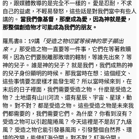
的，跟媒體教導的是完全不一樣的。 愛是忍耐，不求
自己的益處，不輕易發怒，這些話是對我們當中有些人
講的。
當我們像基督，那麼成為愛，因為神就是愛，
那整個創造物才可能成為我們的朋友。
羅馬書8：19講
「受造之物切望等候神的眾子顯出
來。」
那受造之物一直要等一件事，它們在等著救贖
啊，因為它們要脫離那敗壞的轄制，等誰先出來？ 等
神的兒子。 誰是神的兒子？ 就是我們，我們成熟的神
的兒子身份顯明的時候。 那我當時在想：這個經文、
這些事情要怎麼樣才能發生呢？ 所以當時候來到，在
末后的日子裡面，我們需要受造之物。 什麼是受造之
物？ 土地還有山川河流、還有星辰、宇宙、星球，動
物。 對不對？ 都是受造之物。 這些受造之物是未來我
們都需要的，我們需要它們。 為什麼？ 你看到沒有？
受造之物可以引起龍捲風？ 今天這裡是不是刮了九級
風？ 受造之物它能引發暴風雨，引發整個自然界、環
境的改變，能使紅海分開。 對不對？ 紅海分開。