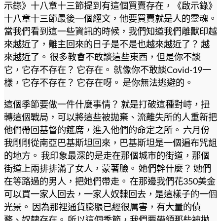
示錄》十八章十三節提到有這個買賣存在，《啟示錄》
十八章十三節最後一個經文，他要買賣就是人的靈魂。
當我們看到這一些資訊的時候，我們知道我們離獸印越
來越近了，離主回來的日子是不是也越來越近了？ 越
來越近了。 很多教會不敢談這些東西，但是你不談
它，它存不存在？ 它存在。 就像你不敢談Covid-19一
樣，它存不存在？ 它存在呀。 是你無法逃避的。
這個季節要做一件什麼事情？ 就是打破這種對峙，扭
轉這個戰局，可以將這些被拋棄、流離失所的人重新把
他們帶回基督的筵席，進入他們的命定之所。 六月份
我剛剛從南亞巴基斯坦回來，巴基斯坦是一個遍布咒詛
的地方。 我印象最深的是走在那個城市的街道，那個
街道上兩排排滿了女人，蒙著臉。 她們幹什麼？ 她們
在等路過的男人，把她們帶走。 在那邊我們花350美金
可以買一家人回去，一家人奴隸回去，是這樣子的一個
光景。 因為那裡通貨膨脹已經很厲害，有大量的債
務、奴隸存在。 所以這個季節，我們要帶領那些被拋