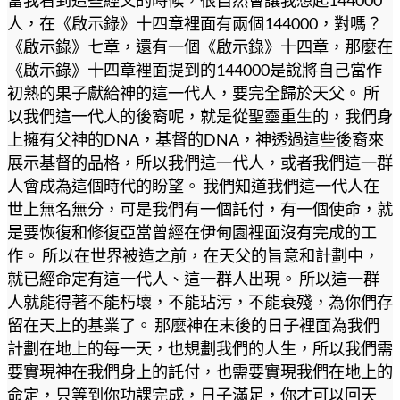
人，在《啟示錄》十四章裡面有兩個144000，對嗎？
《啟示錄》七章，還有一個《啟示錄》十四章，那麼在
《啟示錄》十四章裡面提到的144000是說將自己當作
初熟的果子獻給神的這一代人，要完全歸於天父。 所
以我們這一代人的後裔呢，就是從聖靈重生的，我們身
上擁有父神的DNA，基督的DNA，神透過這些後裔來
展示基督的品格，所以我們這一代人，或者我們這一群
人會成為這個時代的盼望。 我們知道我們這一代人在
世上無名無分，可是我們有一個託付，有一個使命，就
是要恢復和修復亞當曾經在伊甸園裡面沒有完成的工
作。 所以在世界被造之前，在天父的旨意和計劃中，
就已經命定有這一代人、這一群人出現。 所以這一群
人就能得著不能朽壞，不能玷污，不能衰殘，為你們存
留在天上的基業了。 那麼神在末後的日子裡面為我們
計劃在地上的每一天，也規劃我們的人生，所以我們需
要實現神在我們身上的託付，也需要實現我們在地上的
命定，只等到你功課完成，日子滿足，你才可以回天