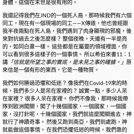
身體，這個在末世是很有用的。
我還記得我們在JND的一個死人島，那時候我們有六個
同工，現在有一個現場的同工——X傳道，他也曾經跟
我半夜兩點在死人島，我們遇到了肉身顯現的邪魔，後
來對抗過去之後怎麼樣？ 整個夜晚，天邊有一半是亮
的，如同白晝一樣。 這些都是在屬靈的領域裡面，你
可以看到很多這樣子的一個事情。 所以希伯來書11：1
講
「信就是所望之事的實底，是未見之事的確據。」
原
來信是一個有形的東西，它是一種物質。
我們如何勝過恐懼和低迷？ 像我們在Covid-19來的時
候，我們多少人是呆在家裡的？ 誠實一點，多少人呆
在家裡？ 很多人呆在家裡。 你們不像我，那時候我帶
隊到歐洲闖關，闖了十幾個國家，一個國家，一個國
家，沒打針呢，十幾個國家，我們就這麼闖關進去，神
就行了神蹟奇事。 然後又跑到南亞，我們到處跑，神
就能做這個事情。 在我們恐懼低迷的時候，我們靠的