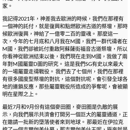
家。
我記得2021年，神差我去歐洲的時候，我們在那裡有
一個神的託付，就是復興和點燃歐洲古道的祭壇，那時
候歐洲復興，神給了一億零二百的靈魂。 那麼這一
次，今年的七月底和八月我在M國，我們一群代禱者在
M國，我們卻被託付重啟阿蘇薩街福音古道祭壇，所以
你看神從歐洲結束以後，我們現在走到M國，我做了兩
年對M國屬靈D圖的研究。 這是我們SG有史以來最大
的一場屬靈走禱戰役。 我們去了七個州，我們在那裡
有很多國度型祭壇的對抗，這個對抗呢，會引發全球各
地的連鎖反應，那些屬靈戰役所造成的爭奪呢，會被顯
明在星際之上。
最近7月和9月份有這個麥田圈，麥田圈是仇敵的展
示，向我們展示共濟會打開另一個巨大的屬靈通道，正
在邀請一批新的墮落使者來到地球。 那最近在伊拉克
挖了一個吉爾伽美什墓，那吉爾伽美什王呢，原來就是