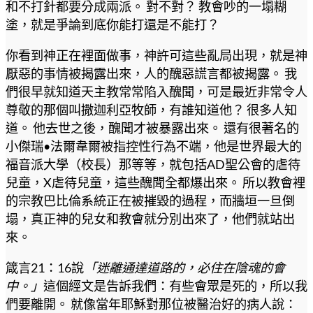
和不打針都要分成兩派。 對不對？ 教會吵的一塌糊
塗，就是爭論到底你能打還是不能打？
你看到神正在裡面做事，神許可這些亂局出現，就是神
厭惡的事情被揭露出來，人的醜惡謊言都被揭露。 我
們很早就知道天主教常常陷入醜聞，可是最近非常令人
尊敬的那個叫撒迦利亞牧師，有誰知道他？ 很多人知
道。 他去世之後，醜聞才被暴露出來。 還有很著名的
小傑瑞•法爾韋爾被指控性行為不端，他是世界最大的
福音派大學（校長）那等等，就包括AD聖公會的虐待
兒童，X虐待兒童，這些醜聞全都爆出來。 所以教會裡
的宗教巴比倫系統正在被摧毀的過程，而牆垣一旦倒
塌，真正神的兒女和教會就分別出來了，他們就站出
來。
箴言21：16說
「迷離通達道路的，必住在陰魂的會
中。」
這個經文是告訴我們：有些會眾是死的，所以我
們要離開。 就像當年耶穌對那位被醫治好的病人說：