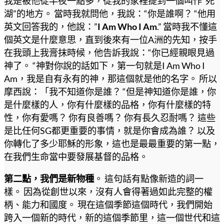
我是被他從半夜一點多，從我的家裡提到一個叫作“死
湖”的地方。 當時我就問他，我說：“你是誰啊？ “他用
英文回答我的，他說：”
I Am Who I Am
.” 當時我不懂這
個英文是什麼意思，直到後來有一位A洲的先知，按手
在我頭上我膏抹時候，他告訴我說：“你已經親眼見過
神了。 “神對你說的話如下，第一句就是I Am Who I
Am，我是自有永有的神，那這個就是他的名字。 所以
摩西說：「我不知道你是誰？ “但是神知道你是誰，你
是什麼樣的人，你有什麼樣的品格，你有什麼樣的特
性，你有愛嗎？ 你有良善嗎？ 你有長久忍耐嗎？ 這些
是比任何SG都更重要的事情，就是你會成為誰？ 以及
你轉化了多少耶穌的形象，這也是最最重要的第一點，
在我們生命當中要發展基督的品格。
第二點，我們是新物種
。 這句話有點像新造的詞一
樣。 因為從創世以來，沒有人會得著過如此完整的權
柄、能力和國度。 現在這個季節這個時代，我們開始
跨入一個新的時代，新的這個季節里，這一個世代和這