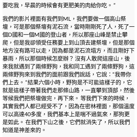
要吃我，早晨的時候會有更肥美的肉給你吃。 ”
我們的影片裡面有我們到ML，我們要做一個高山祭
壇，可是那個祭壇有泥石流，當時剛剛死了人，死了一
個D國和一個M國的登山者，所以那座山峰是禁止攀
爬，但是我卻領受任務要上到山頂去建祭壇，但是那個
地方沒有路可以走，因為都是泥石流塌方，而且剛好下
暴雨，所以那個時候怎麼辦？ 沒有人敢爬這座山，後
來我就遇到了兩條野狗，我和同工遇到了兩條野狗，這
兩條野狗來到我們的面前跟我們說話，它說：“我帶你
們上去。 “結果六個小時，野狗是不可能這樣子的，它
就是這樣子帶著我們走那條山路，一直攀到頂部，然後
等候我們把祭壇做完，再下來。 等我們下來的時候，
其實我們人都已經受不了，因為在密林裡面，那個溫度
可以高達40多度，我們基本上是喘不過氣來，那狗更
是如此。 在我們下山之後，它們就消失了，所以我們
知道是神差來的。