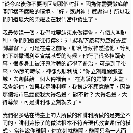
“從今以後你不要再回到那個村莊。 因為你需要徹底離
開那樣子腐敗的環境。 “好，感謝神！ 感謝神！ 所以我
們知道最大的榮耀要在我們當中發生了。
我最後講一個，我們就要結束來做禱告。 有個人叫腓
利，你們知道使徒行傳8：5「
腓利下撒瑪利亞城去宣
講基督。」
可是在這之前呢，腓利等候神差遣他，等到
他下到撒瑪利亞宣講基督的時候，他行了很多神蹟奇
事，很多身上被汙鬼附著的都得了醫治。 可是到了後
來，26節的時候，神卻跟腓利說：“你立刻離開那座
城，去迦薩給一個人傳福音。 “在迦薩的是誰？ 太監。
我告訴你，如果我是腓利啊，我肯定不願意離開，因為
那個城市已經使我大得名聲。 對不對？ 大得名聲，大
得尊榮，可是腓利卻立刻就去了。
我們很多站在講臺上的人所做的和腓利所做的是完全不
同的，腓利這樣子的做法根本不符合現代教會運行的模
式。 當神說你離開，你立刻就離開，離開只為一人而