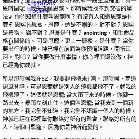
錯誤的，那我曾經在我服侍神的有一段生涯裡面，有一
English Site
段時間呢，我失去過恩寵。 那時候我找不到突破的辦
中文簡体
法。 你們知道什麼叫恩寵啊？ 有沒有人知道恩寵是什
麼？ 恩賜、恩膏、恩寵，這是不同的。 對不對？ 恩賜
是禮物。 對不對？ 恩膏是什麼？
anointing
，和生命品
格有關係的。 可是恩寵，更上一層樓。 是什麼？ 當你
要出行的時候，神已經在前面為你預備道路，開拓江
河。 對吧？ 當你要做什麼事情，你心裡面還沒做，神
已經為你成就。
所以那時候我在SZ，我要趕飛機來T灣。 那時候，兩道
颶風登陸，可是恩寵就是別人的飛機都飛不了，就我的
飛機飛了，這個就是恩寵; 當大雨下來的時候，你腳一
踏出去，暴雨立刻止住，這個叫恩寵; 當我去到一個新
的地方，我完全不知道，我完全不認識一個人的時候，
神就已經在那裡幫你聯絡好所有的聚會，聯絡好所有的
人，這個叫恩寵。 因為你是神所寵愛的。