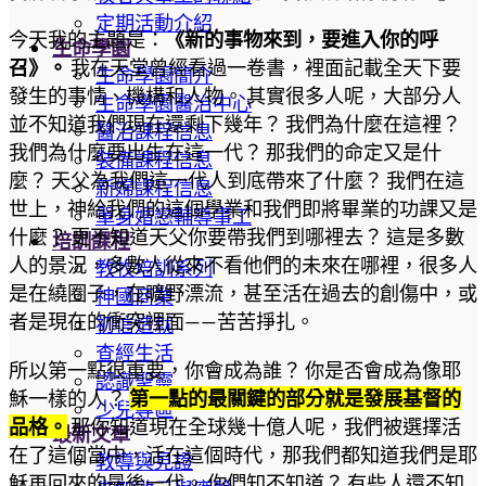
定期活動介紹
今天我的主題是：
《新的事物來到，要進入你的呼
生命學園
召》。
我在天堂曾經看過一卷書，裡面記載全天下要
生命學園簡介
發生的事情、機構和人物。 其實很多人呢，大部分人
生命學園醫治中心
並不知道我們現在還剩下幾年？ 我們為什麼在這裡？
醫治課程信息
我們為什麼要出生在這一代？ 那我們的命定又是什
裝備課程信息
麼？ 天父為我們這一代人到底帶來了什麼？ 我們在這
新婦課程信息
世上，神給我們的這個學業和我們即將畢業的功課又是
單身婚戀輔導事工
什麼？ 更不知道天父你要帶我們到哪裡去？ 這是多數
培訓課程
人的景況，多數人從來不看他們的未來在哪裡，很多人
教牧培訓系列
是在繞圈子，在曠野漂流，甚至活在過去的創傷中，或
神國商業
者是現在的衝突裡面——苦苦掙扎。
初信造就
查經生活
所以第一點很重要，你會成為誰？ 你是否會成為像耶
認識聖靈
穌一樣的人？
第一點的最關鍵的部分就是發展基督的
少兒專區
品格。
那你知道現在全球幾十億人呢，我們被選擇活
最新文章
在了這個當中，活在這個時代，那我們都知道我們是耶
教導與見證
穌再回來的最後一代。 你們知不知道？ 有些人還不知