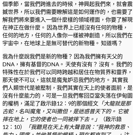
個季節，當我們跨進去的時候，神興起我們來，就會震
撼世界，所以我們需要瞭解這是如何運作的，也需要了
解我們將來要進入一個什麼樣的領域裡面，你要了解現
在神正在做什麼。 因為世界上已經沒有任何的物種，
任何的地方，任何的人像你一樣被神創造，所以我們在
宇宙中，在地球上是無可替代的新物種。 知道嗎？
我為什麼說我們是新的物種？ 因為我們擁有天父的
DNA，擁有基督的DNA。 天使有沒有？ 沒有。 我們的
特殊性在於我們可以同時跨越和居住在物質界和靈界，
那天使不可以，這就是魔鬼妒忌我們的地方。 其實我
們人類世代是被壓制，我們其實在天上的使者面前，是
沒有什麼能力的，可是一旦我們奪回亞當失落在伊甸園
的權柄，滿足了啟示錄12：9的那個經文
「大龍就是那
古蛇，名叫魔鬼，又叫撒但，是迷惑普天下的。 它被
摔在地上，它的使者也一同被摔下去。」
（啟示錄
12：10）
「我聽見在天上有大聲音說：“我神的救恩、
能力、國度，並他基督的權柄，現在都來到了……」
注