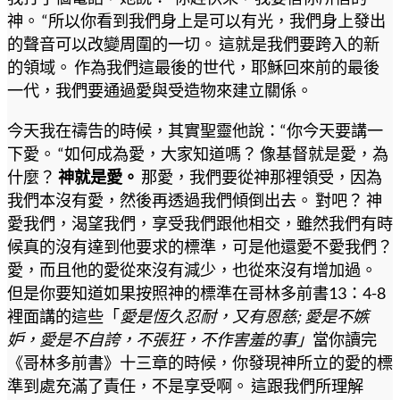
神。 “所以你看到我們身上是可以有光，我們身上發出
的聲音可以改變周圍的一切。 這就是我們要跨入的新
的領域。 作為我們這最後的世代，耶穌回來前的最後
一代，我們要通過愛與受造物來建立關係。
今天我在禱告的時候，其實聖靈他說：“你今天要講一
下愛。 “如何成為愛，大家知道嗎？ 像基督就是愛，為
什麼？
神就是愛。
那愛，我們要從神那裡領受，因為
我們本沒有愛，然後再透過我們傾倒出去。 對吧？ 神
愛我們，渴望我們，享受我們跟他相交，雖然我們有時
候真的沒有達到他要求的標準，可是他還愛不愛我們？
愛，而且他的愛從來沒有減少，也從來沒有增加過。
但是你要知道如果按照神的標準在哥林多前書13：4-8
裡面講的這些「
愛是恆久忍耐，又有恩慈; 愛是不嫉
妒，愛是不自誇，不張狂，不作害羞的事」
當你讀完
《哥林多前書》十三章的時候，你發現神所立的愛的標
準到處充滿了責任，不是享受啊。 這跟我們所理解