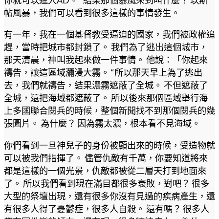
你就可以進入AD。 “結果那個暴風來到叫什麼？ 以斯
帖風暴，我們可以看到很多這樣的事情發生。
有一年，我在一個基督教受逼迫的國家，我們被政權追
趕，當時把城市都封鎖了。 我們為了逃出這個城市，
那天清晨，神叫我起來做一件事情。 他說：「你起來
禱告，讓這區域瀰漫大霧。 “所以那天早上為了逃出
去，我們就禱告，結果濃霧遮蔽了全城。 不但遮蔽了
全城，還把海域都遮蔽了。 所以後來那個區域舉行海
上多國聯合閱兵的時候，整個新聞找不到那個閱兵的幾
張圖片。 為什麼？ 因為霧太濃，根本看不見海域。
你們看到一旦神兒子的身份被顯出來的時候，受造物就
可以被我們指揮了。 儘管仇敵有千萬，你要知道將來
都是這樣的一個光景，仇敵都被從二層天打到地面來
了。 所以我們看到現在滿目都很多衰敗，對吧？ 很多
大型的祭壇出現，還有很多你沒有見過的疾病產生，還
有很多人得了憂鬱症，很多人自殺。 還有嗎？ 很多人