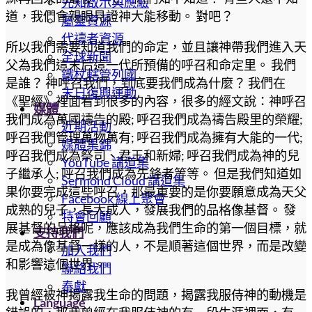
先知啟示與應驗
道，我們會親眼見證神大能移動。 對吧？
屬靈資源
代禱者資源
所以我們需要知道我們的命定，並且讓神帶我們進入天
全球新聞
父為我們這末后這一代所預備的呼召和命定里。 我們
鐵杖轄管列國
是誰？ 神呼召我們，到底要我們成為什麼？ 我們在
末日復興運動
《聖經》裡面看到很多的內容，很多的經文說：神呼召
媒體
我們成為萬國禱告的殿; 呼召我們成為禱告殿里的榮耀;
近期活動
呼召我們管理萬物萬有; 呼召我們成為擁有大能的一代;
媒體集錦
呼召我們成為祭司、君王和新婦; 呼召我們成為神的兒
YouTube 講道集
子繼承人; 呼召我們成為先鋒者等等。 但是我們知道如
Sermond Cloud 講道集
果你要完成這些呼召，那最重要的是你要願意成為天父
Facebook 線上聚會
成熟的兒子，長大成人，發展我們的品格像基督。 發
特會回顧
展基督的品格呢，應該成為我們生命的第一個目標，就
支持我們
是成為像基督一樣的人，不是順著這個世界，而是改變
加入我們
和影響這個世界。
聯絡我們
奉獻
我曾經被神揭露我生命的問題，揭露我服侍神的動機是
Language