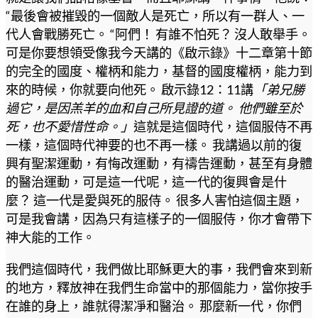
“最後會被摧毀的一個敵人是死亡，所以有一群人、一
代人會戰勝死亡。 “阿們！ 有誰不怕死？ 沒人敢舉手。
可是你要想領受像我今天講的《啟示錄》十二章第十節
的完全的國度、權柄和能力，基督的國度權柄，能力到
來的時候，你就要向他死。 啟示錄12：11講
「弟兄勝
過它，是因羔羊的血和自己所見證的道。 他們雖至於
死，也不愛惜性命。」
這就是這個時代，這個服侍不再
一樣，這個時代神要的也不再一樣。 我講過以前的復
興有聖潔運動，有悔改運動，有禱告運動，甚至有身體
的醫治運動，可是這一代呢，這一代的復興會是什
麼？ 這一代是愛與死的服侍。 很多人害怕這個主題，
可是我會講，因為只有這樣子的一個服侍，你才會帶下
神大能的工作。
我們這個時代，我們做比耶穌更大的事，我們會來到新
的地方，釋放神在我們生命當中的那個能力，當你按手
在誰的身上，誰就得潔凈和醫治。 那麼新一代，你們