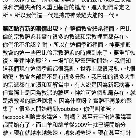
棄和流離失所的人重回基督的筵席，進入他們命定之
所。 所以我們這一代是攜帶神榮耀大能的一代。
第四點有新的事情出現。
在整個教會體系裡面，巴比
倫的宗教體系其實在很多的教派和宗教裡面都存在。
你們承不承認？ 對，所以在這個季節裡面，神要摧毀
教會的這一些巴比倫宗教體系的時候到來了，要重新恢
復、重建神的殿堂，一場新的聖靈運動開始。 我們知
道我們現在這個季節都很混亂，世界上都很混亂，也很
動蕩，教會內部是不是有很多分裂，我已知的很多大型
的宗派都在崩潰和瓦解當中，有人說是因為新冠病毒，
但實際上是因為教派的牆垣，神許可這個亂局存在，就
是讓教派的牆垣倒塌。 因為什麼呀？ 實體不再能夠聚
集了，很多人開始轉到youtube，你們叫油管，
facebook叫臉書來講道。 對嗎？ 甚至元宇宙這種講臺
都開始有了，而山羊和綿羊從2009年就已經開始分
離，現在就越來越急速，越來越急速。 現在甚至打針