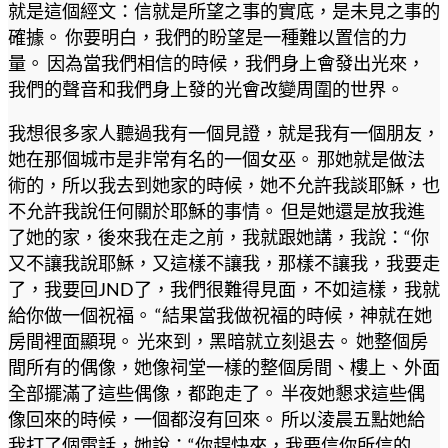
就是這個經文：信就是所望之事的實底，是未見之事的
確據。 你要明白，我們的盼望是一種難以置信的力
量。 因為當我們相信的時候，我們身上會發出光來，
我們的聲音和我們身上發的光會改變周圍的世界。
我想很多家人聽過我有一個見證，就是我有一個朋友，
她在那個城市是非常有名的一個女巫。 那她就是做法
術的，所以我去到她家的時候，她不允許我談耶穌，也
不允許我說任何關於耶穌的事情。 但是她還是放我進
了她的家，後來我在走之前，我就跟她講，我說：“你
又不讓我說耶穌，又這樣不讓我，那樣不讓我，我要走
了，我要回JND了，我們很難得見面，不如這樣，我就
給你做一個祝福。 “結果當我做祝福的時候，神就在她
房間裡面顯現。 光來到，黑暗就立刻退去。 她整個房
間所有的偶像，她像祠堂一樣的整個房間、樓上、外面
全部擺滿了這些偶像，都跑走了。 半夜她懇求這些偶
像回來的時候，一個都沒有回來。 所以淩晨五點她給
我打了個電話，她說：“你趕快來，我要信你所信的