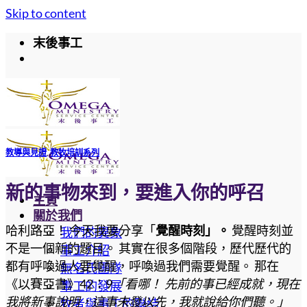
Skip to content
末後事工
教導與見證
,
教牧培訓系列
新的事物來到，要進入你的呼召
主頁
關於我們
哈利路亞！ 今天我要分享「
覺醒時刻」。
覺醒時刻並
我們的異象
不是一個新的題目。 其實在很多個階段，歷代歷代的
事工介紹
都有呼喚過人要覺醒，呼喚過我們需要覺醒。 那在
無名氏團隊
《以賽亞書》42：9
「看哪！ 先前的事已經成就，現在
事工的發展
我將新事說明，這事未發以先，我就說給你們聽。」
牧者與事工的聯結