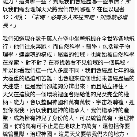
能力，還有哪一些？ 到底我們會經歷哪一些事情？ 所
以我們需要理解天父將我們帶到哪裡？ 在但以理書
12：4說：
「末時，必有多人來往奔跑，知識就必增
長。」
我們知道現在數千萬人在空中坐著飛機在全世界各地飛
行，他們往來奔跑。 而自然科學、醫學，包括量子物
理學，連靈魂的構成，屬靈的領域，也開始被自然科學
在探索。 對不對？ 在尋找著看不見領域的一個奧秘。
所以你看我們這一代人多麼不同，我們會經歷七年的極
大極重的逼迫和苦難，也會迎來這個世紀未曾經歷過的
大迷惑，但是我們卻能夠分辨出來，而且站立得住。
天父在這樣的一個環境裡面會賜給他的兒女完全的權
柄、能力，會以整個神國和萬有萬物、宇宙為聘禮，迎
娶你跟我，所以我們是神的繼承人，我們繼承神的產
業，成為擁有神兒子身份的人，可以統管萬有，治理神
國。 你的萬有可不止是在地球上的萬有，還包括你要
統管星際，治理神國。 這是天父要帶我們去的地方，