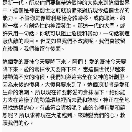
是新一代，所以你們要攜帶這個神的大能來到這個世界
中，這個是神在創世之前就預備來對抗現今這個世界的
能力。 不管你是像腓利那樣身體轉移，或向耶穌、約
翰一樣，有創造性的神蹟發生。 那這一代的大門，或
許只用一句話，你就可以阻止危機和暴動，一句話就遮
蔽仇敵的眼目。 但是如果我們不改變呢，我們會被留
在後面，我們被留在後面。
這個愛的膏抹今天要降下來。 阿們！ 愛的膏抹今天要
降下來，愛的膏抹今天要降下來。 當這個世代界越來
越動蕩不安的時候，我們知道這完全在父神的計劃里，
因為末後的復興，大復興要來到了，這個浪潮將是愛和
生命的浪潮。 所以現在神要將愛的膏抹賜下，給你能
力去在這樣子的動蕩環境裡面去愛和饒恕，神正在全地
尋找這樣的心，有誰符合資格呢？ 誰的心裡有愛和饒
恕呢？ 所以求神現在大能臨到，來轉變我們的心，救
贖我們的心。