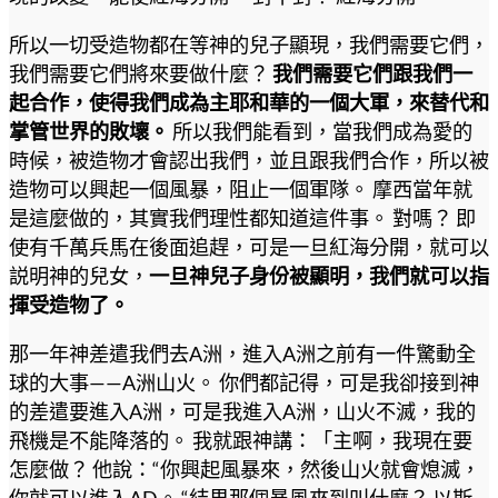
所以一切受造物都在等神的兒子顯現，我們需要它們，
我們需要它們將來要做什麼？
我們需要它們跟我們一
起合作，使得我們成為主耶和華的一個大軍，來替代和
掌管世界的敗壞。
所以我們能看到，當我們成為愛的
時候，被造物才會認出我們，並且跟我們合作，所以被
造物可以興起一個風暴，阻止一個軍隊。 摩西當年就
是這麼做的，其實我們理性都知道這件事。 對嗎？ 即
使有千萬兵馬在後面追趕，可是一旦紅海分開，就可以
説明神的兒女，
一旦神兒子身份被顯明，我們就可以指
揮受造物了。
那一年神差遣我們去A洲，進入A洲之前有一件驚動全
球的大事——A洲山火。 你們都記得，可是我卻接到神
的差遣要進入A洲，可是我進入A洲，山火不滅，我的
飛機是不能降落的。 我就跟神講：「主啊，我現在要
怎麼做？ 他說：“你興起風暴來，然後山火就會熄滅，