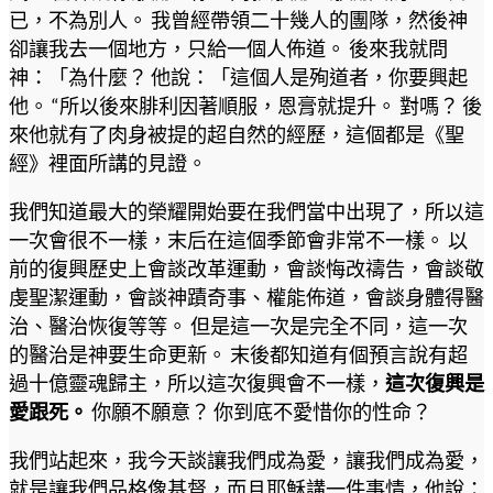
已，不為別人。 我曾經帶領二十幾人的團隊，然後神
卻讓我去一個地方，只給一個人佈道。 後來我就問
神：「為什麼？ 他說：「這個人是殉道者，你要興起
他。 “所以後來腓利因著順服，恩膏就提升。 對嗎？ 後
來他就有了肉身被提的超自然的經歷，這個都是《聖
經》裡面所講的見證。
我們知道最大的榮耀開始要在我們當中出現了，所以這
一次會很不一樣，末后在這個季節會非常不一樣。 以
前的復興歷史上會談改革運動，會談悔改禱告，會談敬
虔聖潔運動，會談神蹟奇事、權能佈道，會談身體得醫
治、醫治恢復等等。 但是這一次是完全不同，這一次
的醫治是神要生命更新。 末後都知道有個預言說有超
過十億靈魂歸主，所以這次復興會不一樣，
這次復興是
愛跟死。
你願不願意？ 你到底不愛惜你的性命？
我們站起來，我今天談讓我們成為愛，讓我們成為愛，
就是讓我們品格像基督，而且耶穌講一件事情，他說：