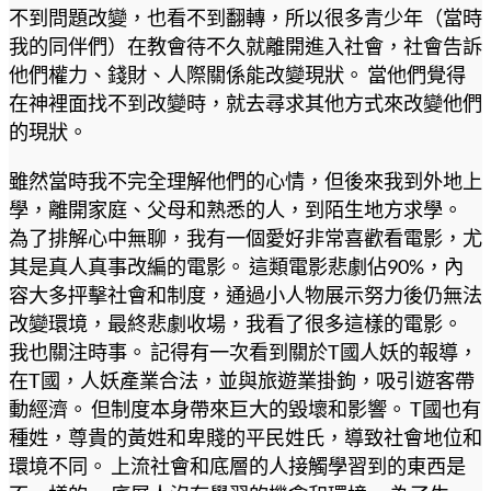
不到問題改變，也看不到翻轉，所以很多青少年（當時
我的同伴們）在教會待不久就離開進入社會，社會告訴
他們權力、錢財、人際關係能改變現狀。 當他們覺得
在神裡面找不到改變時，就去尋求其他方式來改變他們
的現狀。
雖然當時我不完全理解他們的心情，但後來我到外地上
學，離開家庭、父母和熟悉的人，到陌生地方求學。
為了排解心中無聊，我有一個愛好非常喜歡看電影，尤
其是真人真事改編的電影。 這類電影悲劇佔90%，內
容大多抨擊社會和制度，通過小人物展示努力後仍無法
改變環境，最終悲劇收場，我看了很多這樣的電影。
我也關注時事。 記得有一次看到關於T國人妖的報導，
在T國，人妖產業合法，並與旅遊業掛鉤，吸引遊客帶
動經濟。 但制度本身帶來巨大的毀壞和影響。 T國也有
種姓，尊貴的黃姓和卑賤的平民姓氏，導致社會地位和
環境不同。 上流社會和底層的人接觸學習到的東西是