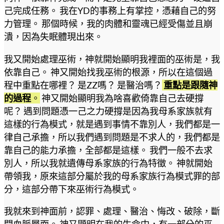
己完成任務。 我在YD的事務上有掌控，憑藉自己的努
力管理。 那個時候，我的肉體和靈魂已經受傷並且崩
潰，因為失眠體現出來。
我又開始處理巫術，神就開始顯明我裡面的巫術是，我
依靠自己。 神又開始找我巫術的根源，所以在這個過
程中重點在哪裡？ 是ZZ嗎？ 是醫治嗎？
重點是跟隨神
的過程
。
神又開始顯明我為啥喜歡倚靠自己去硬撐
呢？ 遇到問題憑一己之力硬撐是因為我母系家族就有
這樣的行為模式，就是遇到事情不靠別人，我們都是一
律自己承擔，所以我們遇到問題是不求人的，我們都是
靠自己的能力承擔，全部都是這樣。 我們一般不去求
別人，所以我就遺傳母系家族的行為特徵。 神就開始
帶領我，原來這部分屬於我的母系家族行為模式罪的部
分，這部分帶下來巫術行為模式。
我就來到神面前，認罪、處理、醫治、悔改、破除，斷
開血脈層面。 神又顯明在我的生命中，有一部分的巫