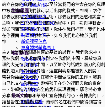
站立在你的真理之上，以至於當我們的生命在你的真理
定期活動介紹
生命學園
中被建造時，我們就可以活出你的樣式。 神啊，求你
生命學園簡介
除去我們裡面的蒙蔽和巫術，除去我們的迷惑和謊言。
生命學園醫治中心
主啊，我們在分享和聆聽的過程中，再一次與神聯合，
醫治課程信息
就如同葡萄樹與枝子之間，你住在我們裡面，我們也住
裝備課程信息
在你裡面。 父怎樣連於子，如今我們也必連於我們
新婦課程信息
神。
單身婚戀輔導事工
主，這是我們跟隨神連於基督的過程。 我們懇求神，
培訓課程
膏抹我們。 也求你釋放烈火在我們的中間，釋放你真
教牧培訓系列
理的大光在我們的中間，以至於你的話語如兩刃的利劍
神國商業
能刺透人的骨節與骨髓，連靈與魂都能被刺入剖開。
初信造就
帶著你話語的大能，在我們中間做成你的工作。 我將
查經生活
自己也交在你手中，帶領孩子在你的裡面與你的靈合
認識聖靈
一，帶領進入到你完全的愛和真理裡面。 願你將心意
少兒專區
最新文章
分享出來，願耶和華的七靈膏抹我的心，膏抹我的口，
教導與見證
讓基督在這裡被彰顯。 願你的名在我們中間得到當得