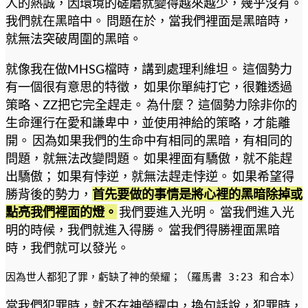
人的熱誠，因環境的磋磨就變得越來越少，幾乎沒有。
我們就在黑暗中。 問題在於，當我們裡面是黑暗時，
就無法突破周圍的黑暗。
就像我在做MHSG檔時，講到處理利維坦。 這個勢力
有一個很有意思的特徵， 如果你單純打它，很難透過
策略、ZZ把它完全趕走。 為什麼？ 這個勢力除非你的
生命運行在愛和謙卑中，並使用神給的策略，才能離
開。 因為如果我們的生命中有相同的黑暗，有相同的
問題，就無法改變問題。 如果裡面有驕傲，就不能趕
出驕傲； 如果有悖逆，就無法趕走悖逆。 如果希望得
勝背後的勢力，
首先要做的事情是將心裡的黑暗除掉或
點亮我們裡面的燈。
我們要進入光明。 當我們進入光
明的時候，我們就進入得勝。 當我們得勝裡面黑暗
時，我們就可以發光。
因為世人都犯了罪，虧缺了神的榮耀；（羅馬書 3:23 和合本）
當我們犯罪時，就不在神榮耀中，換句話說，犯罪時，