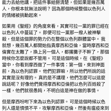
能力去給他講，把這件事給掰清楚，但如果是幾百萬
人，你根本就無法說明？ 因為那個時候整個以色列人
的情緒被挑動起來。
如果用《聖經》的角度來看，其實可拉一黨的罪已經在
以色列人中蔓延了。 即便可拉一黨那一撥人被神擊
殺，但是這個罪的勢力仍在整個以色列群體當中。 我
就想，幾百萬人都開始指責摩西和亞倫，當時摩西和亞
倫實在太難了，換上另一個人，都撂攤子不幹了，那個
時候你怎麼說都不管用。 可是這個時候，在《聖經》
當中，你看到摩西做了一件事情：第一個，來到神面
前，為以色列認罪。 他們犯罪嘛，所以他們所說的話
其實是沒有理的。 真的是不講理，他們怎麼可以這麼
說話呢？ 好像他們覺得摩西和亞倫把以色列百姓殺了
一樣，他們就很愚鈍，不明白這是神在做的事情。
但是摩西吩咐下來為以色列認罪。 可是這個時候以色
列人還是憤憤不平，攻擊摩西和亞倫，然後有瘟疫來到