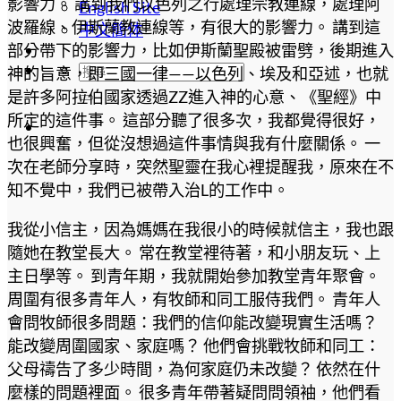
影響力。 講到我們以色列之行處理宗教連線，處理阿
English Site
波羅線、伊斯蘭教連線等，有很大的影響力。 講到這
中文簡体
部分帶下的影響力，比如伊斯蘭聖殿被雷劈，後期進入
神的旨意，即三國一律——以色列、埃及和亞述，也就
是許多阿拉伯國家透過ZZ進入神的心意、《聖經》中
所定的這件事。 這部分聽了很多次，我都覺得很好，
也很興奮，但從沒想過這件事情與我有什麼關係。 一
次在老師分享時，突然聖靈在我心裡提醒我，原來在不
知不覺中，我們已被帶入治L的工作中。
我從小信主，因為媽媽在我很小的時候就信主，我也跟
隨她在教堂長大。 常在教堂裡待著，和小朋友玩、上
主日學等。 到青年期，我就開始參加教堂青年聚會。
周圍有很多青年人，有牧師和同工服侍我們。 青年人
會問牧師很多問題：我們的信仰能改變現實生活嗎？
能改變周圍國家、家庭嗎？ 他們會挑戰牧師和同工：
父母禱告了多少時間，為何家庭仍未改變？ 依然在什
麼樣的問題裡面。 很多青年帶著疑問問領袖，他們看