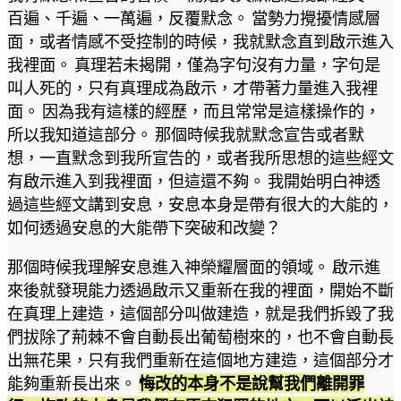
百遍、千遍、一萬遍，反覆默念。 當勢力攪擾情感層
面，或者情感不受控制的時候，我就默念直到啟示進入
我裡面。 真理若未揭開，僅為字句沒有力量，字句是
叫人死的，只有真理成為啟示，才帶著力量進入我裡
面。 因為我有這樣的經歷，而且常常是這樣操作的，
所以我知道這部分。 那個時候我就默念宣告或者默
想，一直默念到我所宣告的，或者我所思想的這些經文
有啟示進入到我裡面，但這還不夠。 我開始明白神透
過這些經文講到安息，安息本身是帶有很大的大能的，
如何透過安息的大能帶下突破和改變？
那個時候我理解安息進入神榮耀層面的領域。 啟示進
來後就發現能力透過啟示又重新在我的裡面，開始不斷
在真理上建造，這個部分叫做建造，就是我們拆毀了我
們拔除了荊棘不會自動長出葡萄樹來的，也不會自動長
出無花果，只有我們重新在這個地方建造，這個部分才
能夠重新長出來。
悔改的本身不是說幫我們離開罪