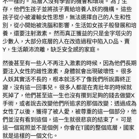
不一樣的。 底層人沒有學習的機會和環境。 為了生
存，他們生孩子並將孩子賣給培養人妖的機構。 這些
孩子從小被灌輸女性思想，無法選擇自己的人生和性
別，從小開始被洗腦和影響，生活如女孩子般發展和培
養，還要注射激素。 然而真正獲益的只是金字塔尖的
少數人，大部分底層的人在改造過程中陷入D品、賣
Y，生活顛沛流離，缺乏安全感的家庭。
然後甚至有一些人不再注入激素的時候，因為他們長期
要注入女性的雌性激素，身體就會出現破壞性。 很多
人妖其實活不長的，根本就活不了像我們所說壽終正
寢，沒有這一回事兒。 很多人都是在青壯年的時候就
死掉了，他們甚至這一生也沒有攢到足夠的錢去做變X
手術，或者說去改變他們所追求的那個改變：透過成為
女性了以後，獲得了被人愛，被尊重的這一個部分，他
們並沒有看到這個，這一生就很悲哀的結束了。 可是
這一個寫照並不是個例，你會在T國的整個底層，國家
就是這樣的一個文化。