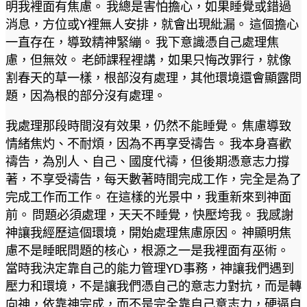
明我裡面有焦慮。 我總是害怕擔心，如果睡覺或錯過
消息，方位或Y裡無人安排，就會出現紕漏。 這個擔心
一直存在，導致精神緊繃。 我下意識憑自己處理焦
慮，但無效。 老師課程裡講，如果只悔改罪行，就像
割春天的草一樣，根部沒有處理，其他環境還會顯露問
題，因為根的部分沒有處理。
我處理那段時間沒有效果，仍然不能睡覺。 焦慮導致
情緒焦灼、不耐煩，因為不再享受禱告。 我本身喜歡
禱告，為別人、自己、國度代禱，但後期憑意志力撐
著，不享受禱告，每天數著時間完成工作，完全是為了
完成工作而工作。 在這樣的光景中，我重新來到神面
前。 問題必須處理，天天不睡覺，快壓垮我。 我感謝
神讓我經歷這個環境，開始處理焦慮原因。 神顯明焦
慮不是睡眠問題的核心，根源之一是我裡面有巫術。
當時我決定靠自己的能力管理YD事務，神讓我們遇到
壓力和環境，不是讓我們憑自己的意志力對抗，而是轉
向神，依靠神完成，而不是完全靠自己意志力，硬逼自