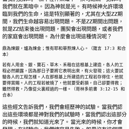
我們就在黑暗中。 因為神就是光。 有時候神允許環境
臨到我們的生命，這是特別顯著的，尤其在大型ZZ期
間，我們生命越容易出現問題。 不是ZZ期間出問題，
就是ZZ結束後出現問題，團契會出現問題，或者我們
的家庭會出現問題。 為什麼會出現這種情況呢？
鼎為煉銀，爐為煉金；惟有耶和華熬煉人心。（箴言 17:3 和合
本）
若有人用金、銀、寶石、草木、禾稭在這根基上建造，各人的工
程必然顯露，因為那日子要將它表明出來，有火發現；這火要試
驗各人的工程怎樣。人在那根基上所建造的工程若存得住，他就
要得賞賜。人的工程若被燒了，他就要受虧損，自己卻要得救；
雖然得救，乃像從火裏經過的一樣。（哥林多前書 3:12-15 和
合本）
這些經文告訴我們，我們會經歷神的試驗。 當我們認
出這些環境都是神對我們的試驗時，當我們認出這部分
的時候，我們就知道光來了。 當光來的時候，你才會