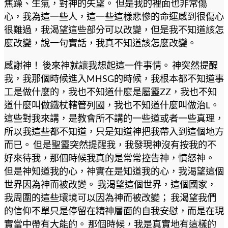
焦躁、生氣，對神的失望。 但是我的裡面也非常傷
心，我為這一些人，這一些這樣悲慘的命運感到很傷心
很難過，我渴望這些部分可以改變，但是我不知道該怎
麼改變，說一句實話，我真不知道該怎麼改變。
感謝神！ 後來神就讓我想起這一件事情。 神突然提醒
我，我那個時候進入MHSG的時候，我根本都不知道事
工是做什麼的，我也不知道什麼是屬靈ZZ，我也不知
道什麼叫做鐵杖轄管列國，我也不知道什麼叫做治L。
這些對我來講，是教會所不講的一些道或者一些真理，
所以我這些都不知道，只是知道神把我帶入到這個地方
而已。 但是聖靈突然提醒我，我發現神沒有按我的不
好來待我，那個時候我真的是常常控告神，憤怒神。
但是神知道我的心，神實在是知道我的心，我渴望這個
世界因為神而被改變。 我渴望這個世界，這個國家，
我周圍的這些環境可以因為神而被改變； 我渴望我們
的信仰不單只是停留在精神層面的自我安慰，而是在現
實當中帶有大能的。 那個時候，我是真實地有這樣的