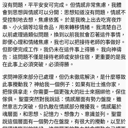
沒有問題，平平安安可完成。 但情感非常焦慮，我體
會到思想與情感可以分開：思想知道沒有問題，情感不
受控制地去想，焦慮依舊。 於是我晚上出去吃宵夜炸
串、小火鍋等垃圾食品，用來轉移情緒。 我清楚自己
以前處理過類似問題，換到以前我就會忍著這件事情，
即便心理和情緒焦慮，我也可以把接待老師的事做好。
但即便完成工作，我仍未在這件事上得勝。 我向神禱
告：這問題不僅是接待老師或安排住宿，更重要的是我
在此事上必須突破，必須得勝。
求問神原來部分已處理，但仍未徹底解決，是什麼導致
此事攪動我？ 神給我一個例子：如果有壯士進你家，
把傢俱拿走，你需要一個更強大的壯士來捆綁他，保住
傢俱。 聖靈突然對我說話：情感層面有勢力盤旋，雖
然意志力突破，但仇敵在情感部分攪擾我。 情感屬於
魂層面，和思想、記憶力、想像力、意識並列。 聖靈
說這個層面有一個勢力在盤旋，有很大的攪動，以至於