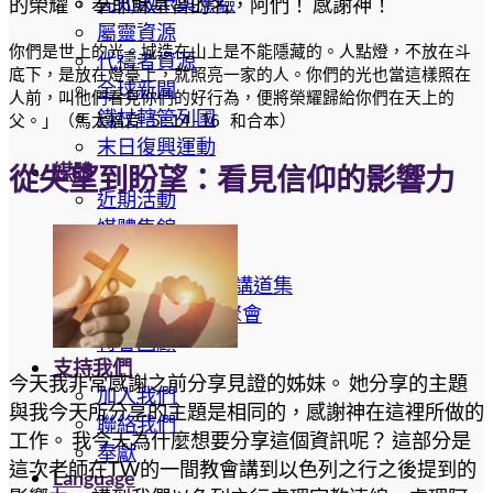
先知啟示與應驗
的榮耀。 奉耶穌基督的名，阿們！ 感謝神！
屬靈資源
你們是世上的光。城造在山上是不能隱藏的。人點燈，不放在斗
代禱者資源
底下，是放在燈臺上，就照亮一家的人。你們的光也當這樣照在
全球新聞
人前，叫他們看見你們的好行為，便將榮耀歸給你們在天上的
鐵杖轄管列國
父。」（馬太福音 5:14-16 和合本）
末日復興運動
媒體
從失望到盼望：看見信仰的影響力
近期活動
媒體集錦
YouTube 講道集
Sermond Cloud 講道集
Facebook 線上聚會
特會回顧
支持我們
今天我非常感謝之前分享見證的姊妹。 她分享的主題
加入我們
與我今天所分享的主題是相同的，感謝神在這裡所做的
聯絡我們
工作。 我今天為什麼想要分享這個資訊呢？ 這部分是
奉獻
這次老師在TW的一間教會講到以色列之行之後提到的
Language