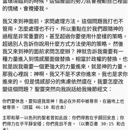
當環境臨到的時候，這個層面的勢力就會攪動自己裡面
的情緒，會攪擾我。
我又來到神面前，求問處理方法。 這個問題我打也不
管用，怎麼處理也不行。 所以重點在於我們跟隨神的
過程是非常重要的，甚至超過你要使用什麼樣的策略，
超過別人告訴你說用什麼方式方法使用的策略。 然後
我又來到神的面前求問怎麼辦？ 神就告訴我需要有一
種力量進入到情感層面做替換，相當於政權的替換，也
就是說我需要一個更強大的力量進來，就是神的力量。
那我心裡說：神啊，我又不是不求你進來，我也是求你
進來的。 但是情感部分的焦慮依然還在，我要怎麼改
變這個問題？ 聖靈突然向我說話給我幾節經文：
你們要休息，要知道我是神！我必在外邦中被尊崇，在遍地上也
被尊崇。（詩篇 46:10 和合本）
主耶和華－以色列的聖者曾如此說：你們得救在乎歸回安息；你
們得力在乎平靜安穩；你們竟自不肯。（以賽亞書 30:15 和合
本）