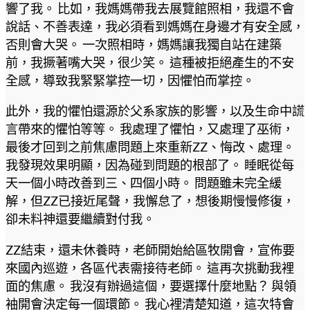
響了我。 比如，我媽媽帶我去展覽館照相，我還不會
說話、不善表達，我必須看到媽媽在身邊才有安全感，
否則會大哭。 一次照相時，媽媽讓我獨自站在建築
前，我撅著嘴大哭，很少笑。 這種被拒絕產生的不安
全感，導致我緊緊掌控一切，因懼怕而掌控。
此外，我的懼怕還源於父系家族的影響，以及生命中謊
言帶來的懼怕等等。 我處理了懼怕，又處理了巫術，
最後才回到之前焦慮問題上來重新ZZ、悔改、處理。
我發現效果明顯，因為碰到問題的根部了。 睡眠從每
天一個小時改善到三、四個小時。 問題雖未完全緩
解，但ZZ已接近尾聲，我懈怠了，想後期慢慢修復，
卻未料神還要繼續對付我。
ZZ結束，還未休養時，老師開始給區牧開會，宣佈要
來國內巡遊，各區代表需接待老師。 這再次挑動我裡
面的焦慮。 我沒有辦過這個，要選擇什麼地點？ 與領
袖開會決定每一個環節。 我心裡清楚知道，這次特會