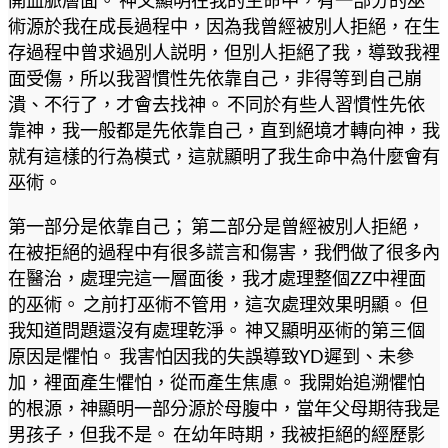
術源於我在成長過程中，因為我曾經被別人拒絕，在生
存過程中曾求過別人説明，但別人拒絕了我，導致我裡
面受傷，所以我習慣性先依靠自己，非得等到自己崩
潰、不行了，才會去找神。 不同於有些人習慣性先依
靠神，我一般都是先依靠自己，直到絕境才轉向神，我
就有這樣的行為模式，這就顯明了我生命中為什麼會有
巫術。
第一部分是依靠自己； 第二部分是曾經被別人拒絕，
在被拒絕的過程中有很多謊言和傷害，我們做了很多內
在醫治，處理完這一層面後，我才處理整個ZZ中裡面
的巫術。 之前打巫術不管用，這次處理效果明顯。 但
我知道問題還沒有處理乾淨。 神又顯明巫術的第三個
原因是懼怕。 我害怕因我的失誤導致YD遲到、未參
加，裡面產生懼怕，從而產生焦慮。 我開始追溯懼怕
的根源，神顯明一部分源於母腹中，當年父母期待我是
男孩子，但我不是。 在幼年時期，我被拒絕的經歷影