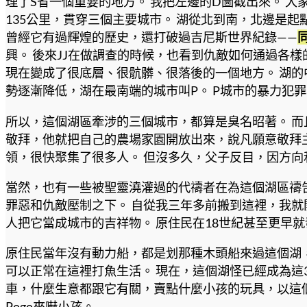
理了S省一個重要的地方。 我把左邊的D圖截出來。 
135公里，貫穿三個主要城市。 湖從北到南，北邊是
曾經它有過輝煌的歷史，還打破過吉尼斯世界紀錄——
興。 後來JJ在做調查的時候，也看到仇敵如何通過各
現在變成了很底層、很骯髒、很落後的一個地方。 湖的中
勢逐漸降低，湖在最南端的城市叫P。 P城市的暴力犯罪
所以，這個湖區牽涉的三個城市，都算是臭名昭著。 而
敬拜，他就把自己的農場家園開放出來，說凡願意敬拜
領，很快聚集了很多人。 但沒多久，父子反目，因方向
當然，也有一些被聖靈澆灌過的代禱者在為這個湖區禱告
罪惡和仇敵壓制之下。 自從我三年多前搬到這裡，我就
人把它當成城市的吉祥物。 原住民在18世紀甚至更早
原住民當年沒有動力船，都是划那種木頭船來過這個湖
可以正常在這裡打魚生活。 現在，這個湖怪已經成為這3
車，什麼生意都跟它有關，賣點什麼小孩的玩具，以這個來
Pogo來嚇小孩。