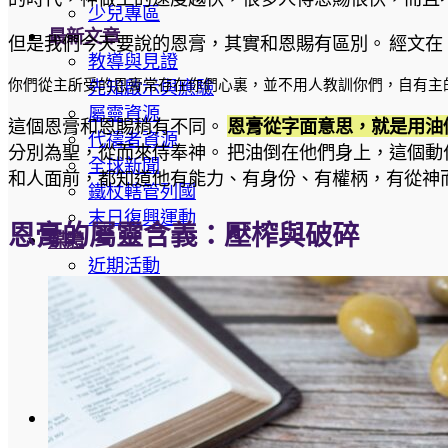
少兒專區
最新文章
但是我們今天要說的恩膏，其實和恩賜有區別。 經文
教導與見證
先知啟示與應驗
你們從主所受的恩膏常存在你們心裏，並不用人教訓你們，自有主的
屬靈資源
這個恩膏和恩賜稍有不同。
恩膏從字面意思，就是用油
代禱者資源
分別為聖，從而來侍奉神。 把油倒在他們身上，這個動
全球新聞
和人面前，都知道他有能力、有身份、有權柄，有從神
鐵杖轄管列國
末日復興運動
恩膏的屬靈含義：壓榨與破碎
媒體
近期活動
媒體集錦
YouTube 講道集
Sermond Cloud 講道集
Facebook 線上聚會
特會回顧
支持我們
加入我們