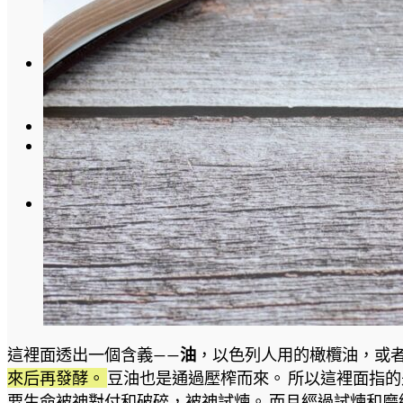
聯絡我們
奉獻
Language
English Site
中文簡体
這裡面透出一個含義——
油
，以色列人用的橄欖油，或
來后再發酵。
豆油也是通過壓榨而來。 所以這裡面指的
要生命被神對付和破碎，被神試煉。 而且經過試煉和磨