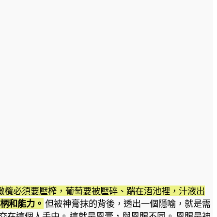
橄欖必須要壓榨，葡萄要被壓碎、踹在酒池裡，汁液出
柄和能力。
但被神膏抹的背後，透出一個隱喻，就是需
在這個人手中。 這就是恩膏，與恩賜不同。 恩賜是神