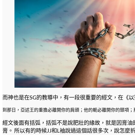
而神也是在SG的教導中，有一段很重要的經文，在《以賽
到那日，亞述王的重擔必離開你的肩頭；他的軛必離開你的頸項；那
經文後面有括弧，括弧不是說肥壯的緣故，就是因膏油的緣
膏。 所以有的時候JJ和L袖說過這個話很多次，說怎麼