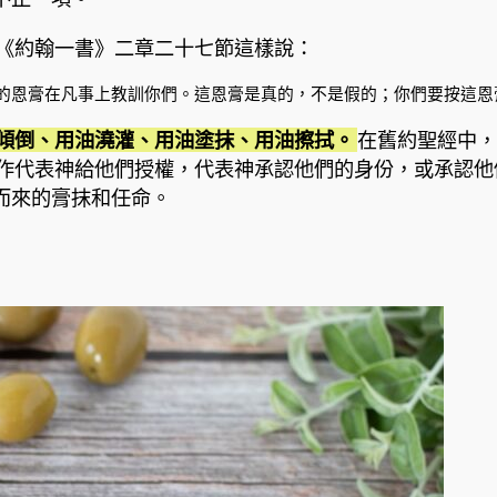
在《約翰一書》二章二十七節這樣說：
恩膏在凡事上教訓你們。這恩膏是真的，不是假的；你們要按這恩膏
傾倒、用油澆灌、用油塗抹、用油擦拭。
在舊約聖經中，
作代表神給他們授權，代表神承認他們的身份，或承認他
而來的膏抹和任命。