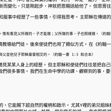
新而變化，只是剛起步，神就把恩賜送給他了。 但恩膏
和服事中經歷了一些事情，引得我思考。 主耶穌在傳道
惟有看見父所做的，子才能做；父所做的事，子也照樣做。（約翰福音
教導給門徒。 後來使徒們也用了類似方式。 在《約翰
父並他兒子耶穌基督相交的。（約翰一書 1:3 和合本）
見某某人身上的經歷。 但主耶穌和使徒們往往是把自己
我們很多事情。 我們在生命中學的功課、觀察到的事，
的，它能賜下超自然的權柄和啟示。 尤其Y裡的弟兄姐妹