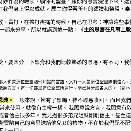
奇妙作為的時候，願你的聖靈，願你的恩膏澆灌下來，遮
在我們身上得以成就。 願主你得著所有的頌讚和榮耀，
教、責打，在挨打疼痛的時候，自己在思考：神讓這些事
家一起來分享，所以就講到這一點：《
主的恩膏在凡事上教
受，要區分一下恩膏和我們比較熟悉的恩賜，有不同，我
那人也蒙這位聖靈賜他知識的言語，又有一人蒙這位聖靈賜他信心，
翻方言。這一切都是這位聖靈所運行、隨己意分給各人的。（哥林多前書
恩典
。
一般來說，擁有了恩賜，神不輕易收回。 而且我
常常來使用，就像有主權一樣。 我願意說方言，我願意有
或者信主很多年。 我見過很多弟兄姐妹剛剛信主，甚至
聖靈隨自己的意思送給他兒女的禮物，不在於我們配不配
不止一項。