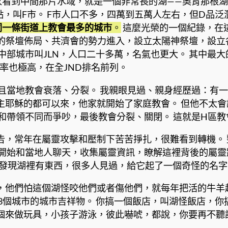
大家看到中間那片水域，就是一個非常長的湖——奧肯那根湖
起點，叫F市。 F市人口不多，四萬到五萬人左右，但D品
同一條街道上教會最多的城市
。
這麼光榮的一個紀錄，在
樣的祭壇佈局、共濟會的勢力進入，設立太陽神祭壇，設
部城市叫JLN，人口二十多萬，名氣也更大。 其中最大的
率也極高，在全JND排名前列。
且當地教會衰落、分裂。 我親眼見過、親身經歷過：有
主耶穌的都可以來，他家就開始了家庭教會。 但他不太
和帶領不同而爭吵，最後教會分裂、關閉。 這就是H區教
，常年在屬靈攻擊和壓制下苦苦掙扎，很難看到轉機。 
開始和當地人聊天，收集屬靈資訊，瞭解這裡背後的屬靈狀
就發現湖裡有東西，很多人見過，給它起了一個奇怪的名字，
，他們怕這個湖怪咬他們或者傷他們，就每年把活的牛羊
個城市的城市吉祥物。 你搞一個飯店，叫湖怪飯店，你搞一
做玩具，小孩子游泳，彼此嚇唬，都說，你要再不聽話，那O