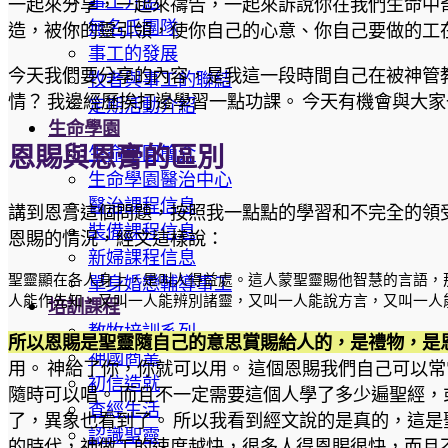
事工介紹
一起來分享，一起來禱告，一起來訴說你在我們生命中
無名氏團隊
造，被你的靈引領，使你自己的心意、你自己要做的工
事工的發展
今天我們要分享的內容，是我這一段時間自己在被神管
牧者與事工的聯結
情？ 我邊經歷挨打邊學習一點功課。 今天有機會與大
定期活動介紹
生命學園
恩賜與恩膏的區別
生命學園簡介
生命學園醫治中心
醫治課程信息
講到恩膏這個問題，按照我一點點的學習和不完全的領
裝備課程信息
恩賜的情況，經文這樣說：
新婦課程信息
聖靈顯在各人身上，是叫人得益處。這人蒙聖靈賜他智慧的言語，
單身婚戀輔導事工
人能作先知，又叫一人能辨別諸靈，又叫一人能說方言，又叫一人能
培訓課程
教牧培訓系列
所以恩賜是聖靈隨自己的意思賞賜給人的，是禮物，是
神國商業
用。 神給了你，你就可以用。 這個恩賜我們自己可以
初信造就
隨時可以唱。 而且不一定需要這個人學了多少遍聖經，
查經生活
了，異象也看到了。 所以我看到經文說的是真的，這是
認識聖靈
的時代，神做工的速度越快，很多人得恩賜很快，而且