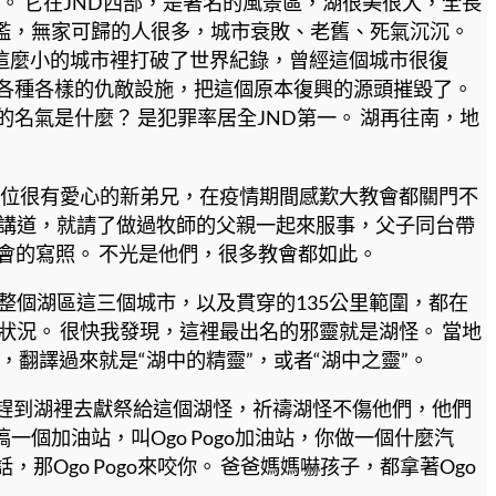
。 它在JND西部，是著名的風景區，湖很美很大，全長
泛濫，無家可歸的人很多，城市衰敗、老舊、死氣沉沉。
這麼小的城市裡打破了世界紀錄，曾經這個城市很復
立各種各樣的仇敵設施，把這個原本復興的源頭摧毀了。
名氣是什麼？ 是犯罪率居全JND第一。 湖再往南，地
一位很有愛心的新弟兄，在疫情期間感歎大教會都關門不
會講道，就請了做過牧師的父親一起來服事，父子同台帶
會的寫照。 不光是他們，很多教會都如此。
整個湖區這三個城市，以及貫穿的135公里範圍，都在
況。 很快我發現，這裡最出名的邪靈就是湖怪。 當地
翻譯過來就是“湖中的精靈”，或者“湖中之靈”。
趕到湖裡去獻祭給這個湖怪，祈禱湖怪不傷他們，他們
個加油站，叫Ogo Pogo加油站，你做一個什麼汽
go Pogo來咬你。 爸爸媽媽嚇孩子，都拿著Ogo