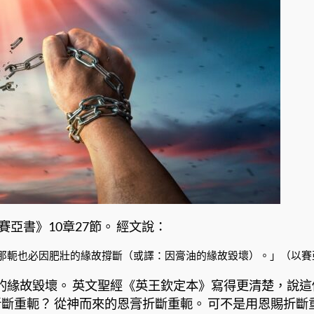
亞書》10章27節。 經文說：
軛也必因肥壯的緣故撐斷（或譯：因膏油的緣故毀壞）。」（以賽亞書
故毀壞。 英文聖經《英王欽定本》寫得更清楚，說這個軛是
折斷重軛？ 從神而來的恩膏折斷重軛。 可不是用恩賜折