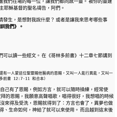
蓋我們在場的每一位，讓我們都同感一靈。 被你的靈建
奉主耶穌基督的聖名禱告，阿們。
情發生，是想對我說什麼？ 或者是讓我來思考哪些事
訓我們》。
們可以讀一些經文。 在《哥林多前書》十二章七節講到
還有一人蒙這位聖靈賜他醫病的恩賜，又叫一人能行異能，又叫一
 12:7-11 和合本）
們自己有了恩賜，例如方言，就可以隨時操練，經常使
敬拜的恩賜，我願意高聲唱歌，唱得很好，我想唱的時候
還沒來得及受洗，恩賜就得到了：方言也會了，異夢也做
得、生命如何，神給了就可以來使用。 而且越到這末後