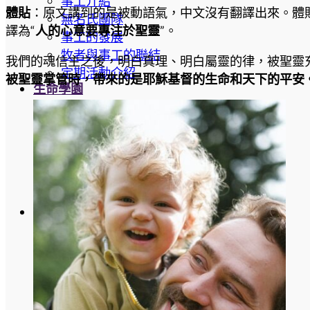
事工介紹
體貼
：原文講到的是被動語氣，中文沒有翻譯出來。體
無名氏團隊
譯為“
人的心意要專注於聖靈
”。
事工的發展
牧者與事工的聯結
我們的魂信主之後，明白真理、明白屬靈的律，被聖靈
定期活動介紹
被聖靈掌管時，帶來的是耶穌基督的生命和天下的平安
生命學園
生命學園簡介
生命學園醫治中心
醫治課程信息
裝備課程信息
新婦課程信息
單身婚戀輔導事工
培訓課程
教牧培訓系列
神國商業
初信造就
查經生活
認識聖靈