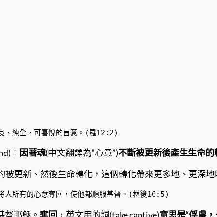
純全、可喜悅的旨意。(羅12:2) 
ind)：
因著魂
(中文翻譯為“心意”)
不斷被更新後產生生命的
持續的被更新、然後生命轉化，這個轉化帶來更多地、更深
人所有的心意奪回，使他都順服基督。(林後10:5) 
基督耶穌。
奪回
，英文用的詞(take captive)
意思是“俘虜