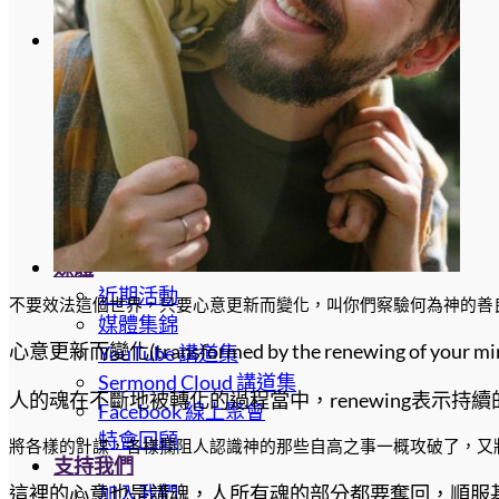
少兒專區
最新文章
教導與見證
先知啟示與應驗
屬靈資源
代禱者資源
全球新聞
鐵杖轄管列國
末日復興運動
媒體
近期活動
不要效法這個世界，只要心意更新而變化，叫你們察驗何為神的善良、
媒體集錦
心意更新而變化(transformed by the renewing of your m
YouTube 講道集
Sermond Cloud 講道集
人的魂在不斷地被轉化的過程當中，renewing表示
Facebook 線上聚會
特會回顧
將各樣的計謀，各樣攔阻人認識神的那些自高之事一概攻破了，又將
支持我們
加入我們
這裡的心意也是講魂，人所有魂的部分都要奪回，順服