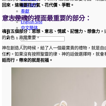
聯絡我們
回來，這需要花力氣、花代價、爭戰。
奉獻
Language
意志是魂的裡面最重要的部分
：
English Site
中文簡体
魂有五個部分：思想、意志、情感、記憶力、想像力，
的角色，非常重要。
神在創造人的時候，給了人一個最寶貴的禮物，就是自
任的。如果沒有按照聖靈的律、神的話做選擇時，就會
話而行，帶來的就是祝福。