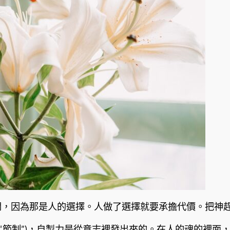
就離開，因為那是人的選擇。人做了選擇就要承擔代價。把
聖經中翻作“節制”)，自製力是從意志裡發出來的。在人的魂