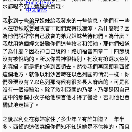
English Site
水都喝不到，這是光景哦。
中文簡体
我收到一些弟兄姐妹給我發來的一些信息，他們有一些
人在帶領教會是牧者，他們覺得很凄涼，為什麼呢？因
為他們說常常自己教會的弟兄姐妹苦待他們。為什麼？
我就用這個經文鼓勵你們這些牧者和領袖，那你們知道
了為什麼？因為神自己說的，路加福音四章二十四節說
沒有被悅納的。所以你看神很特別，祂沒有撿選以色列
的寡婦，而是把他差到西頓去。然後我們再回頭看西頓
這個地方，就像以利沙當時在以色列國的情況一樣，你
們發現沒有？以色列那時候有很多長大麻瘋的，可是卻
沒有一個得醫治。除了敘利亞國的乃曼，乃曼是因自己
國中的那個小女子給他諫言他才得了醫治，否則他也會
驕傲地走掉了。
之後以利亞在寡婦家住了多少年？有誰知道？一年半
多。西頓的這個寡婦你們知不知道她是不信神的，而且