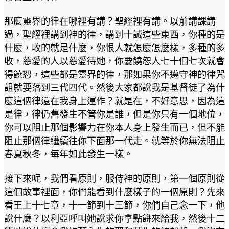
那麼靈界的律在哪裡有講？聖經裡有講。以前講課講
過，聖經裡講到神的律，講到十誡這些東西，你種的是
什麼，收的就是什麼，你恨人就怎麼怎麼樣，多種的多
收，慈愛的人以慈愛待她，你要饒恕人七十個七次就會
得饒恕，這些都是靈界的律，那如果你不遵守神的律咒
詛就要落到三代四代。然後大家都說我是基督徒了為什
麼這個律還在我身上運作？就是在，不好意思，因為這
是律，律仍舊發生不管你是誰，但是你只有一個地位，
你可以阻止那個影響力在你本人身上發生而已，但不能
阻止那個律繼續往你下面那一代走。就等於你無法阻止
春夏秋冬，每年如此發生一樣。
接下來呢，我們看原則，服侍神的原則，第一個原則從
這個故事裡面，你們能看到什麼樣子的一個原則？先來
看王上十七章，十一節到十三節，你們自己念一下，他
說什麼？以利亞呼叫她說求你拿點餅來給我，然後十二