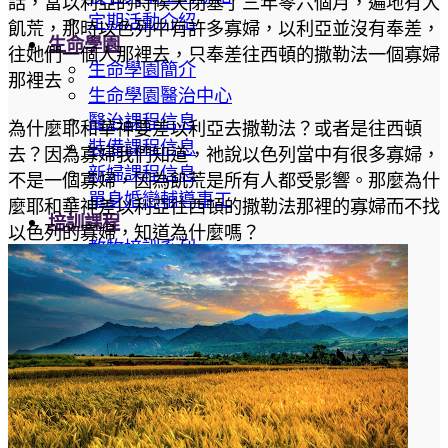
話，當以利亞的時候天閉塞了三年零六個月，遍地有大
定期活動介紹
飢荒，那時以色列中有許多寡婦，以利亞並沒有奉差，
生命學園
往她們一個人那裡去，只奉差往西頓的撒勒法一個寡婦
生命學園簡介
那裡去。
生命學園醫治中心
醫治課程信息
為什麼耶和華神要差以利亞去撒勒法？或者是往西頓
裝備課程信息
去？因為寡婦我們知道，祂說以色列當中有很多寡婦，
新婦課程信息
不是一個寡婦，因為飢荒是所有人都受影響。那麼為什
單身婚戀輔導事工
麼耶和華神差以利亞往西頓的撒勒法那裡的寡婦而不找
培訓課程
以色列的寡婦，知道為什麼嗎？
教牧培訓系列
神國商業
初信造就
查經生活
認識聖靈
少兒專區
最新文章
教導與見證