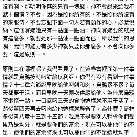
沒有啊。那明明你窮的只有一塊錢，神不會說來給我奉
獻十個億？不會，因為是照你所有的，不是照你所沒有
的來服侍。不要忘記下面一句人若有願作的心，必蒙悅
納。這個寡婦她只有一點面一點油，神向寡婦要的就只
有這麼多，就要她那一點油一點面而已，所以我們的恩
賜，我們的能力有多少神就只要你那麼多，不會向你多
要，這是原則一。
原則二在哪裡呢？我們看見了，在這卷書裡面第一件事
情就是烏鴉按時叼餅給以利亞，你們有沒有看到一件事
情？十七章六節說早晚給他叼餅和肉，烏鴉累不累？每
天都要干活，而且早晚一天兩次供應給他。為什麼烏鴉
不懶惰一點，一口氣叼三天的食物這樣就不用干活了，
然後第四天再去叼肉給他這樣就輕省了，為什麼？哥林
多後書八章十三到十五節，我原不是要別人輕省你們受
累乃是均分，就是要你們的富余，現在可以補他們的不
足，使他們的富余將來也可以補你們的不足這就均平