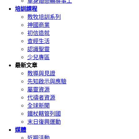
單身婚戀輔導事工
培訓課程
教牧培訓系列
神國商業
初信造就
查經生活
認識聖靈
少兒專區
最新文章
教導與見證
先知啟示與應驗
屬靈資源
代禱者資源
全球新聞
鐵杖轄管列國
末日復興運動
媒體
近期活動