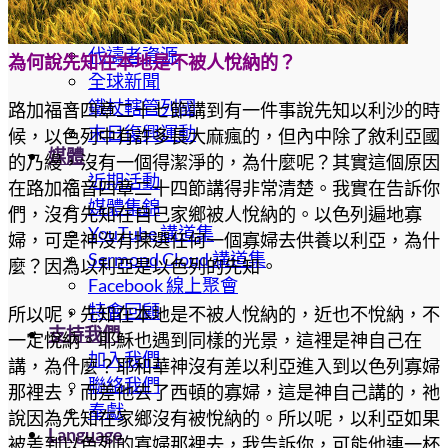
先知啟示與應驗
屬靈資源
代禱者資源
為何說先知在本地是不被人悅納的？
全球新聞
鐵杖轄管列國
路加福音四章二十七節講到有一件事說先知以利沙的時
末日復興運動
候，以色列中有許多長大麻瘋的，但內中除了敘利亞國
媒體
的乃縵，沒有一個得潔淨的，為什麼呢？其實這個原因
近期活動
在路加福音四章二十四節講得非常清楚。我實在告訴你
媒體集錦
們，沒有先知在自己家鄉被人悅納的。以色列遍地寡
YouTube 講道集
婦，可是神沒有揀選任何一個寡婦去供養以利亞，為什
Sermond Cloud 講道集
麼？因為以利亞是以色列的先知。
Facebook 線上聚會
特會回顧
所以呢，先知在本地是不被人悅納的，近也不悅納，不
支持我們
一定悅納。耶穌也遇到同樣的光景，這裡是神自己在
加入我們
講，為什麼？耶和華神沒有差以利亞進入到以色列寡婦
聯絡我們
那裡去，而差他去了西頓的寡婦，這是神自己講的，祂
奉獻
說因為先知在家鄉沒有被悅納的。所以呢，以利亞如果
Language
被差到以色列的寡婦那裡去，我告訴你，可能他連一杯