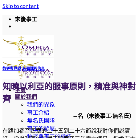
Skip to content
末後事工
教導與見證
,
裝備課程信息
知曉以利亞的服事原則，精准與神對
主頁
關於我們
齊
我們的異象
事工介紹
—名（末後事工·無名氏）
無名氏團隊
事工的發展
在路加福音四章的二十五到二十六節說我對你們說實
牧者與事工的聯結