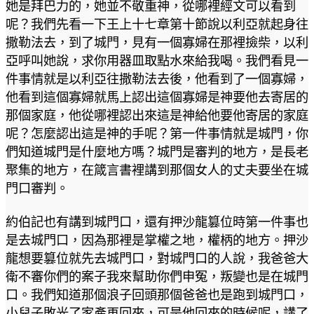
她是拜巴力的，她並不敬重神，從哪裡經文可以看到
呢？我們先看一下王上十七章第十節說以利亞就起身往
撒勒法去，到了城門，見有一個寡婦在那裡撿柴，以利
亞呼叫她說，求你用器皿取點水來給我喝。我們看見一
件事情就是以利亞往撒勒法去後，他看到了一個寡婦，
他看到這個寡婦就馬上認出這個寡婦是神要他去寄居的
那個家庭，他從哪裡認出來這是神給他要他寄居的家庭
呢？怎麼認出這是神的手呢？第一件事情就是城門，你
們知道城門是什麼地方嗎？城門是審判的地方，是長老
聚集的地方，在箴言書裡講到那個女人的丈夫要坐在城
門口審判。
約伯記也有講到城門口，還有押沙龍篡位時第一件事也
是去城門口，因為那裡是掌權之地，權柄的地方。押沙
龍想要篡位就先去城門口，對城門口的人說，我爸爸大
衛不審你們的案子我來幫助你們申冤，叛變也是在城門
口。我們知道那個浪子回頭那個爸爸也是跑到城門口，
小兒子敗光了家產再回來，可是他回來的時候呢，講了