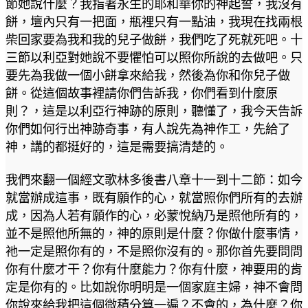
節她說什麼？我指著永生的耶和華你的神起誓，我沒有
餅，壇內只有一把面，瓶裡只有一點油，我現在找兩根
柴回家要為我和我的兒子做餅，我們吃了死就死吧。十
三節以利亞對她說不要懼怕可以照你所說的去做吧。只
要先為我做一個小餅拿來給我，然後為你和你兒子做
餅。從這個故事裡請你們告訴我，你們看到什麼原
則？，這是以利亞行神跡的原則，聽懂了，我今天告訴
你們如何行出神跡奇事，有人說先為神作工，先給了
神，講的都挺好的，這是需要搞清楚的。
我們來翻一個經文歌林多後書八章十一到十二節：如今
就當辦成這事，既有願作的心，就當照你們所有的去辦
成，因為人若有願作的心，必蒙悅納乃是照他所有的，
並不是照他所無的，神的原則是什麼？你做什麼事情，
祂一定是照你有的，不是照你沒有的。那你首先要問問
你有什麼才干？你有什麼能力？你有什麼，神要用的肯
定是你有的。比如說你明明是一個家庭主婦，神不會問
你說來給我把這個微積分算一遍？不會的，為什麼？你