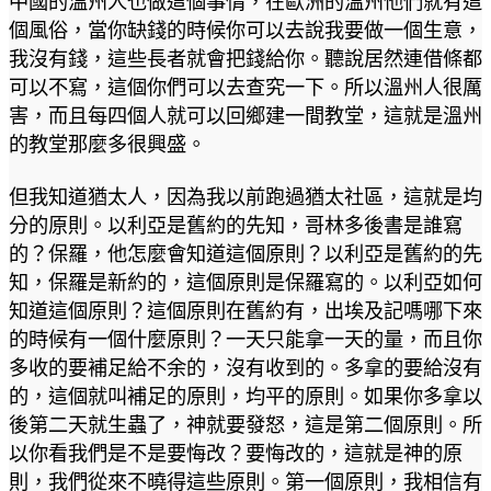
中國的溫州人也做這個事情，在歐洲的溫州他們就有這
個風俗，當你缺錢的時候你可以去說我要做一個生意，
我沒有錢，這些長者就會把錢給你。聽說居然連借條都
可以不寫，這個你們可以去查究一下。所以溫州人很厲
害，而且每四個人就可以回鄉建一間教堂，這就是溫州
的教堂那麼多很興盛。
但我知道猶太人，因為我以前跑過猶太社區，這就是均
分的原則。以利亞是舊約的先知，哥林多後書是誰寫
的？保羅，他怎麼會知道這個原則？以利亞是舊約的先
知，保羅是新約的，這個原則是保羅寫的。以利亞如何
知道這個原則？這個原則在舊約有，出埃及記嗎哪下來
的時候有一個什麼原則？一天只能拿一天的量，而且你
多收的要補足給不余的，沒有收到的。多拿的要給沒有
的，這個就叫補足的原則，均平的原則。如果你多拿以
後第二天就生蟲了，神就要發怒，這是第二個原則。所
以你看我們是不是要悔改？要悔改的，這就是神的原
則，我們從來不曉得這些原則。第一個原則，我相信有