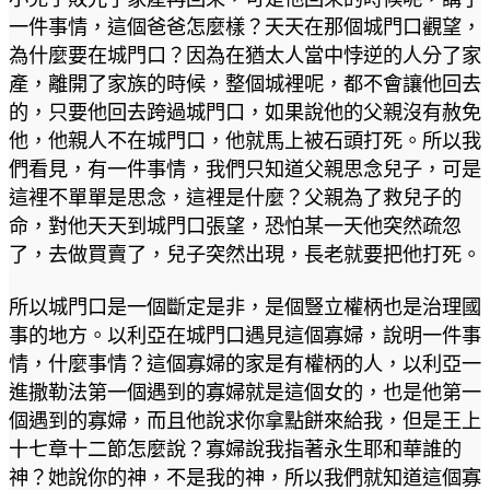
一件事情，這個爸爸怎麼樣？天天在那個城門口觀望，
為什麼要在城門口？因為在猶太人當中悖逆的人分了家
產，離開了家族的時候，整個城裡呢，都不會讓他回去
的，只要他回去跨過城門口，如果說他的父親沒有赦免
他，他親人不在城門口，他就馬上被石頭打死。所以我
們看見，有一件事情，我們只知道父親思念兒子，可是
這裡不單單是思念，這裡是什麼？父親為了救兒子的
命，對他天天到城門口張望，恐怕某一天他突然疏忽
了，去做買賣了，兒子突然出現，長老就要把他打死。
所以城門口是一個斷定是非，是個豎立權柄也是治理國
事的地方。以利亞在城門口遇見這個寡婦，說明一件事
情，什麼事情？這個寡婦的家是有權柄的人，以利亞一
進撒勒法第一個遇到的寡婦就是這個女的，也是他第一
個遇到的寡婦，而且他說求你拿點餅來給我，但是王上
十七章十二節怎麼說？寡婦說我指著永生耶和華誰的
神？她說你的神，不是我的神，所以我們就知道這個寡