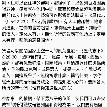
判，也可以止住神的審判。聖經例子：以色列百姓因為
得罪神，瘟疫就在他們中間，摩西和亞倫拿起香壇到神
面前代求止住瘟疫。祭壇可以影響司法體系。《歷代志
下》6:22-23：「人若得罪鄰捨，有人叫他起誓，他來
到這殿，在你的壇前起誓， 求你從天上垂聽，判斷你
的僕人，定惡人有罪，照他所行的報應在他頭上；定義
人有理，照他的義賞賜他。
祭壇可以關閉國家上空一切的飢荒瘟疫。《歷代志下》
6:28-30 「國中若有飢荒、瘟疫、旱風、霉爛、蝗蟲、
螞蚱，或有仇敵犯境，圍困城邑，無論遭遇什麼災禍疾
病， 你的民以色列，或是眾人，或是一人，自覺災禍
甚苦，向這殿舉手，無論祈求什麼，禱告什麼， 求你
從天上你的居所垂聽赦免。你是知道人心的，要照各人
所行的待他們（惟有你知道世人的心）
神給事工的權柄，帶下男孩子的位份，使我們可以去完
成神的托付鐵杖轄管列國和得地為業。 我們要有屬靈