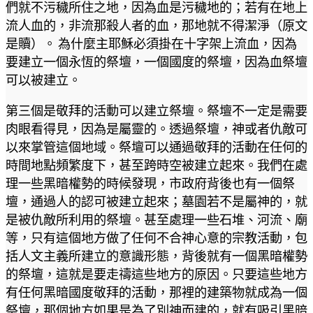
們就不污穢所住之地，因為血是污穢地的；若有在地上
流人血的，非流那殺人者的血，那地就不得潔淨（原文
是贖）。 為什麼主耶穌必須掛在十字架上流血，因為
要建立一個永恆的祭壇，一個國度的祭壇，因為血祭壇
可以被建立。
第三個是敬拜的活動可以建立祭壇。祭壇不一定是需要
肉眼看得見，因為是屬靈的。透過祭壇，神或者仇敵可
以來掌管這個地域。祭壇可以通過敬拜的活動在任何的
時間地點頻繁度下，甚至跨時空被建立起來。我們在處
理一些黑暗權勢的時候發現，市政府背後也有一個祭
壇，通過人的認可被建立起來；墓園若不是屬神的，就
是被仇敵所利用的祭壇。甚至處理一些石堆、河流、廟
等，只有這個地方做了任何不合神心意的宗教活動，包
括人文主義所建立的意識形態，背後就有一個黑暗權勢
的祭壇，這就是要走禱這些地方的原因。只要這些地方
有任何黑暗國度敬拜的活動，那裡的建築物就成為一個
祭壇，那個地方如果是為了別神而建的，就有吸引黑暗