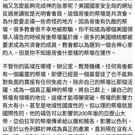
袖又怎麼能夠完成神的旨意呢？美國國家安全局的網址
反過來讀就是光明會會員，這個背後的祭壇是共濟會。
為什麼要走禱一些奇怪的地方，因為背後有仇敵的祭
壇。很多教會很不幸地被欺騙。你不知道為哪個美國領
導人禱告的時候背後祭壇屬於誰。很多的美國總統都被
要求成為共濟會的成員，教會都以為選到一個合神心意
的人，但是你不知道背後什麼樣的祭壇在運作。
不管你的區域在哪裡，辦公室、教育機構，任何背後都
有一個屬靈的祭壇，即便已經是一個基督徒了也不能夠
對負面的寶座有任何免疫力，除非自己的祭壇比那個活
躍，成為一個真正屬神的祭壇，將自己獻上，讓自己的
祭壇有領導的地位，這樣才能得勝突破。祭壇的影響力
有大有小，甚至是地域性國度性的。但以理的祭壇就是
國際性的，他的禱告可以影響到200年後的亞歷山大
帝，亞伯拉罕的祭壇傳承給以撒和雅各，影響以色列，
以至於以色列歸於神成為真正的產業，直到現在沒有人