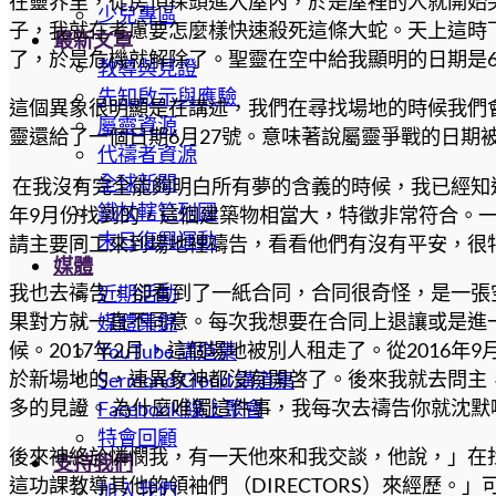
在靈界里，從房頂探頭進入屋內，於是屋裡的人就開始
少兒專區
子，我就在考慮要怎麼樣快速殺死這條大蛇。天上這時
最新文章
了，於是危機就解除了。聖靈在空中給我顯明的日期是6
教導與見證
先知啟示與應驗
這個異象很明顯是在講述，我們在尋找場地的時候我們
屬靈資源
靈還給了一個日期6月27號。意味著說屬靈爭戰的日期被
代禱者資源
全球新聞
在我沒有完全能夠明白所有夢的含義的時候，我已經知道神
鐵杖轄管列國
年9月份找到的，這個建築物相當大，特徵非常符合。
末日復興運動
請主要同工來到場地裡禱告，看看他們有沒有平安，很
媒體
我也去禱告， 卻看到了一紙合同，合同很奇怪，是一
近期活動
果對方就一直不同意。每次我想要在合同上退讓或是進
媒體集錦
候。2017年2月 ，這個場地被別人租走了。從2016
YouTube 講道集
於新場地的，連異象神都沒有開啓了。後來我就去問主
Sermond Cloud 講道集
多的見證。 為什麼唯獨這件事，我每次去禱告你就沈
Facebook 線上聚會
特會回顧
後來神終於憐憫我，有一天他來和我交談，他說，」在
支持我們
這功課教導其他的領袖們 （DIRECTORS）來經歷
加入我們