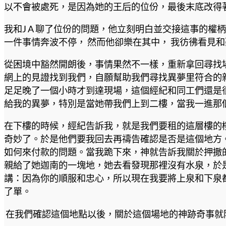
以不會被處死，是因為她的王后的位份，最後末底改得著
我和J A 聊了位份的問題，他立刻明白並交接這事的
一件事情奔波不停， 然而他卻樂在其中， 我彷彿看見
從困境中豁然開朗後，事情果然不一樣，重新拿回尋找
網上的見證找到我們，自願幫助我們尋找異夢里符合的
足足晚了一個小時才到達現場，這個經紀和同工們還是
給我的異夢，特別是當她帶我們上到二樓，當我一進那
在下樓的時候，經紀告訴我，就是我們要租的這層樓的
奇妙了。於是他們要我回去再禱告確認是否是這個地方
如何來付款的問題。當我跪下來，神就告訴我關於押撒
親給了她迦南的一塊地，她去看發現那裡沒有水泉，於
講：因為你的順服和忠心，所以現在我要將上泉和下泉
了單。
在我們確認這個地點以後，關於這個場地的神跡奇事就