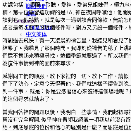
功課包括： 順服，聆聽，愛神，愛弟兄姐妹們，極力忠
聯絡我們
柄。第一位學習這功課的是J A , 神在夜間呼喊他，他
奉獻
談判有一個特點，就是每次一遇到談合同條款，無論怎麼
Language
English Site
或者是每次要克服這個條件時，對方又另設一個條件，
中文簡体
時間過去飛快，有一天凌晨的禱告里，我聽見和看見了
結果了，我看見了那個時間。我即刻從禱告的毯子上跳
們還不肯起來積極尋找，這個季節就要過了。所以我們
為這件事情到神的面前來尋求。
感謝同工們的順服，放下家裡的一切、放下工作、請假
們下了決心，定意今天得著他。我們就這樣子禱告到晚上
到一件事， 就是：你是要憑著信心來獲得這個場地呢
的這個尋求就結束了。
當我回答神的問題以後，我明白一些事情，我們起初尋
舊沒有完全解開. 似乎神在帶領我認識一項我以前沒
語。到底恩寵的位份和信心的區別是什麼？而恩寵是位