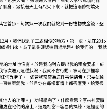
蛇，也張大嘴， 探頭進入屋內。看到大家很驚慌的樣
了個身，緊接著天上有烈火下來，就把這兩條蛇燒死
其它首飾。每試煉一次我們就撿到一份禮物或金錢，聖
12月，我們找到了三處相似的地方，第一處，是在2016
續搬出來。為了能夠確認這個場地是神給我們的 ，我就
場地的地址也沒有。於是我向對方提出我的租金要求，結
我每次遇到這種狀況，我就不會行動，寧可在那裡等
場地的任何異夢了， 儘管我常常為這件事情禱告，只要是關
一直這麼愛我，並且你在每樣事情上都答應我，給我很
其他人的功課。」 功課學完了，什麼意思？原來神要將
要加難處在他們的身上，這是相當不容易的操練，這裡面的