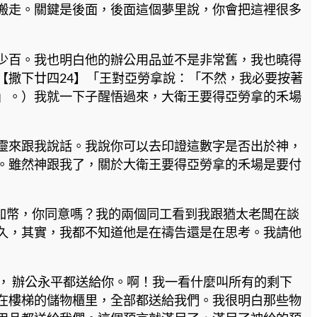
搬走。關鍵是後面，後面這個夢里說，你會把這裡很多
少百。我也明白他的辦公用品並不是非常舊，我也曉得
【撒下廿四24】「王對亞勞拿說：「不然，我必要按著
」。）我就一下子醒悟過來，大衛王要得亞勞拿的禾場
靈來跟我說話。我說你可以去印證這數字是否出於神，
。雖然神跟我了，關於大衛王要得亞勞拿的禾場是要付
 加幣，你同意嗎？我的兩個同工看到我跟猶太老闆在談
久，其實，我都不知道他是在禱告還是在思考。我請他
， 辦公永平都送給你。啊！我一看什麼叫所有的剩下
在樓梯的儲物櫃里，全部都送給我們。我很明白那些物