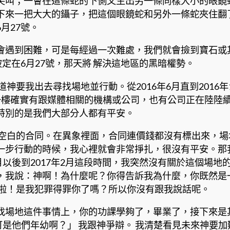
尖叫；一會在這條蛇的下側又生出另一條同樣大小的眼鏡
下來一把大大的鑷子，把這個眼鏡蛇和另外一條蛇夾住翻
月27號。
會遇到困難，可是每經過一次難處，我們就會撿到寶石或
定在6月27號，那天將 解決這地區的黑暗權勢。
要我出去尋找場地並行動。從2016年6月直到2016年
一樓確實有跟媒體相關的機構或公司，也有公司正在陸陸續
特別的是我們大部分人都有平安。
張空白的合同。在異象裡面，合同連價錢都沒有標出來，
一步行動的時候，我心裡就會非常掙扎，很沒有平安。那
年9月以後到2017年2月這段時間，我突然沒有關於這個
，我說：神啊！為什麼呢？你得告訴我為什麼，你既然是
默啦！是我犯罪得罪你了嗎？所以你沒有跟我說話呢。
找場地這件事情上，你的功課學夠了，畢業了，接下來是
。」可是他們年幼啊？」 我跟神爭辯。 我清楚看見未來神