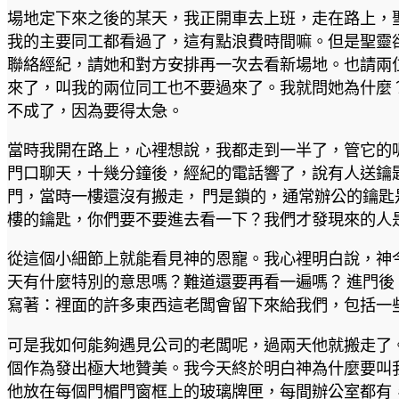
場地定下來之後的某天，我正開車去上班，走在路上，聖
我的主要同工都看過了，這有點浪費時間嘛。但是聖靈
聯絡經紀，請她和對方安排再一次去看新場地。也請兩
來了，叫我的兩位同工也不要過來了。我就問她為什麼
不成了，因為要得太急。
當時我開在路上，心裡想說，我都走到一半了，管它的
門口聊天，十幾分鐘後，經紀的電話響了，說有人送鑰
門，當時一樓還沒有搬走， 門是鎖的，通常辦公的鑰匙
樓的鑰匙，你們要不要進去看一下？我們才發現來的人
從這個小細節上就能看見神的恩寵。我心裡明白說，神
天有什麼特別的意思嗎？難道還要再看一遍嗎？ 進門
寫著：裡面的許多東西這老闆會留下來給我們，包括一
可是我如何能夠遇見公司的老闆呢，過兩天他就搬走了
個作為發出極大地贊美。我今天終於明白神為什麼要叫
他放在每個門楣門窗框上的玻璃牌匣，每間辦公室都有，裡面