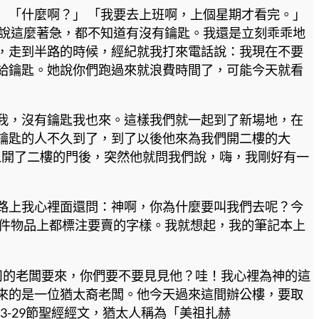
 「什麼啊？」 「我要去上班啊，上個星期才看完。」
想說這麼著急，都不知道有沒有鑰匙。我還是立刻乖乖地
，走到半路的時候，經紀就我打來電話說：我現在不要
給鑰匙。她說你們跑過來就浪費時間了，可能今天就看
我，沒有鑰匙我也來。這樣我們就一起到了新場地，在
鑰匙的人不久到了，到了以後他來為我們開二樓的大
人開了二樓的門後，突然他就問我們說，嗨，我剛好有一
路上我心裡面還問：神啊，你為什麼要叫我們去呢？今
每件物品上都標注要賣的字樣。我就想起，我的筆記本上
司的老闆要來，你們要不要見見他？哇！我心裡為神的這
來的是一位猶太裔老闆。他今天過來這間辦公樓，要取
13-29節聖經經文，猶太人稱為「美祖扎赫