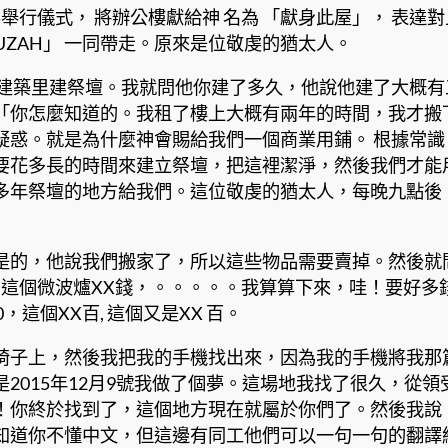
要舉行儀式， 將辦公樓獻給神 名為 「獻身此屋」， 表
UZAH」 一同帶走。原來是位敬虔的猶太人。
棟建築里建祭壇。我就問他你建了多久，他說他建了大概
「你怎麼知道的。我租了樓上大概有兩年的時間，我才搬
疑惑。就是為什麼神會賜給我們一個商業用鋪。 根據常
要花多長的時間來建立祭壇，把這裡潔淨，然後我們才能
多年祭壇的地方給我們。這位敬虔的猶太人，每晚九點後
是的，他說我們搬家了，所以這些物品需要賣掉。然後就
百， 這個微波爐XX錢，。。。。。我算算下來，哇！要好
這個XX百, 這個又是XX 百。
椅子上，然後我把我的手機找出來，因為我的手機將我那
015年12月9號我做了個夢。這場地我找了很久，從領
！你終於找到了，這個地方現在就屬於你們了。然後我說
知道你不懂中文，但這邊有同工他們可以一句一句的翻譯