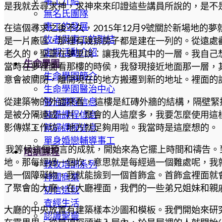
事工介紹
是我就去尋求神，求神來來印證這些講員所說的，是不
無名氏團隊
事工的發展
在這個尋求之後不久，2015年12月9號關於新場地
牧者與事工的聯結
是一片廠區，那裡有幾排房子都是建在一列的。從遠處
定期活動介紹
老久的。聖靈在夢里說：讓我先租其中的一層。我自己
生命學園
當時在夢裡面看那樓的時侯，我發現接近地面那一層，
生命學園簡介
意會被關閉，離開現在的地方搬遷到新的地址。裡面的
生命學園醫治中心
從建築物的外面來看， 這樓是紅磚外牆的結構，隔壁
醫治課程信息
是被分隔連成一片，聚會的人這麼多，我要怎麼使用這
裝備課程信息
影傳媒工作坊，地方就足夠用啦。我當時是這麼想的。
新婦課程信息
單身婚戀輔導事工
我等候這個預言的成就，開始來為它擺上時間和禱告。到
培訓課程
地。那每經過一個坎，意思就是每經過一個難處呢，我
教牧培訓系列
過一個障礙物，我就能撿到一個首飾盒。首飾盒裡面就
神國商業
了聚會的大廳。在大廳裡面，我們的一些弟兄姐妹和親
初信造就
查經生活
大廳的中央放置有建築樣本沙圖和模板。我們開始來研
認識聖靈