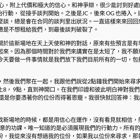
心，附上代價和極大的信心。和神爭辯，很少能討到好處
開始行動， 從接手談判開始。之後是JC，後來 OG 也捲
談，總是會在合同的談判里出狀況。一直這樣來來回回來
總是不想租給我們，到最後談判破裂了。
關於這新場地在天上天使和神的對話，原來有些預言是有
起來。因為那個時間對於我們來講實在是太短了，我不願
今天要做一件事情就是我們放下我們目前所有的一切，包
，然後我們聚在一起。我跟他們說從2點鐘我們開始來尋求
8， 9點，直到神開口。在我們印證和彼此明白神對我
？還是你要憑著你的位份而得著恩寵。我很快就回答神：
找新場地的時候，都是用信心在運作，沒有看見就相信，
有留意的功課。唯一知道的是必須展現我們的行動力。所有
份，我從來沒有想過我的位份，如果我以位份來尋求，那