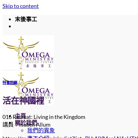
Skip to content
末後事工
特會回顧
活在神國裡
主頁
016 Retreat: Living in the Kingdom
關於我們
講員：Isabell Allum
我們的異象