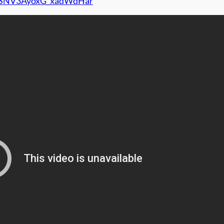
HTtSNV3AyoxG_xadWdHar