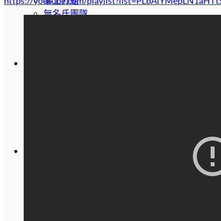
事工介紹
https://youtube.com/playlist?list=PLbAlYMepLN1a
無名氏團隊
事工的發展
牧者與事工的聯結
定期活動介紹
生命學園
生命學園簡介
生命學園醫治中心
醫治課程信息
裝備課程信息
新婦課程信息
單身婚戀輔導事工
培訓課程
教牧培訓系列
神國商業
初信造就
查經生活
認識聖靈