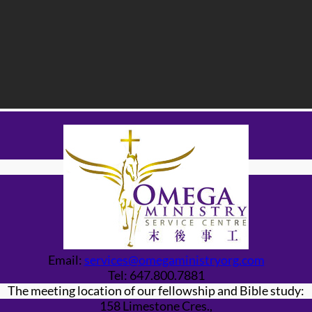
Email:
services@omegaministryorg.com
Tel: 647.800.7881
The meeting location of our fellowship and Bible study:
158 Limestone Cres.,