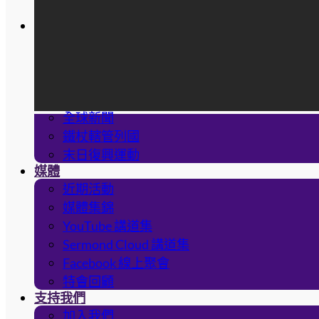
少兒專區
最新文章
教導與見證
先知啟示與應驗
屬靈資源
代禱者資源
全球新聞
鐵杖轄管列國
末日復興運動
媒體
近期活動
媒體集錦
YouTube 講道集
Sermond Cloud 講道集
Facebook 線上聚會
特會回顧
支持我們
加入我們