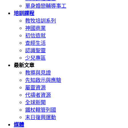
單身婚戀輔導事工
培訓課程
教牧培訓系列
神國商業
初信造就
查經生活
認識聖靈
少兒專區
最新文章
教導與見證
先知啟示與應驗
屬靈資源
代禱者資源
全球新聞
鐵杖轄管列國
末日復興運動
媒體