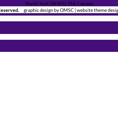
North York ON M3J 2S4, Canada
Reserved.
graphic design by OMSC | website theme desig