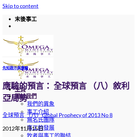
Skip to content
末後事工
先知啟示與應驗
應驗的預言： 全球預言 （八）敘利
主頁
關於我們
亞局勢
我們的異象
事工介紹
全球預言 （八）Global Prophecy of 2013 No 8
無名氏團隊
事工的發展
2012年11月15日
牧者與事工的聯結