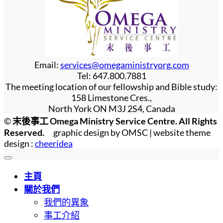
Email:
services@omegaministryorg.com
Tel: 647.800.7881
The meeting location of our fellowship and Bible study:
158 Limestone Cres.,
North York ON M3J 2S4, Canada
©
末後事工 Omega Ministry Service Centre. All Rights
Reserved.
graphic design by OMSC | website theme
design :
cheeridea
主頁
關於我們
我們的異象
事工介紹