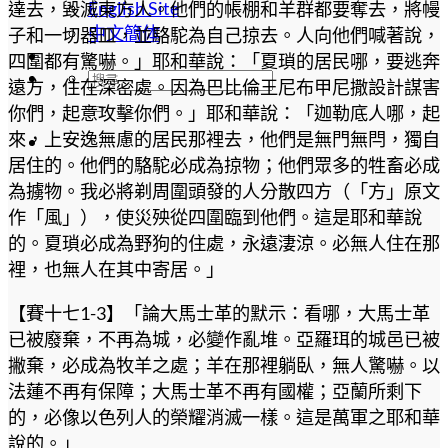
English Site
達去，毀滅東方人。他們的帳棚和羊群都要奪去，將幔
中文簡体
子和一切器皿，並駱駝為自己掠去。人向他們喊著說，
四圍都有驚嚇。」耶和華說：「夏瑣的居民哪，要逃奔
遠方，住在深密處。因為巴比倫王尼布甲尼撒設計謀害
你們，起意攻擊你們。」耶和華說：「迦勒底人哪，起
來，上安逸無慮的居民那裡去，他們是無門無閂，獨自
居住的。他們的駱駝必成為掠物；他們眾多的牲畜必成
為擄物。我必將剃周圍頭發的人分散四方（「方」原文
作「風」），使災殃從四圍臨到他們。這是耶和華說
的。夏瑣必成為野狗的住處，永遠淒涼。必無人住在那
裡，也無人在其中寄居。」
【賽十七1-3】「論大馬士革的默示：看哪，大馬士革
已被廢棄，不再為城，必變作亂堆。亞羅珥的城邑已被
撇棄，必成為牧羊之處；羊在那裡躺臥，無人驚嚇。以
法蓮不再有保障；大馬士革不再有國權；亞蘭所剩下
的，必像以色列人的榮耀消滅一樣。這是萬軍之耶和華
說的。」