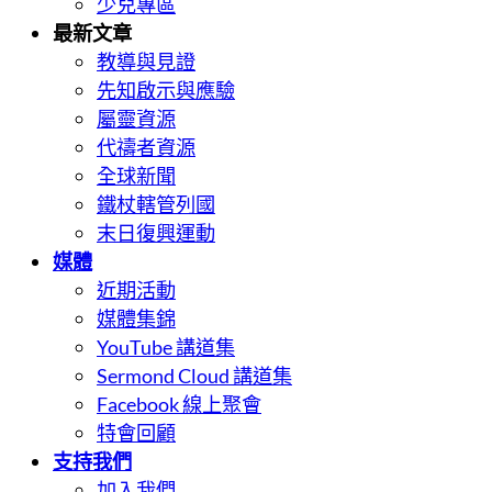
少兒專區
最新文章
教導與見證
先知啟示與應驗
屬靈資源
代禱者資源
全球新聞
鐵杖轄管列國
末日復興運動
媒體
近期活動
媒體集錦
YouTube 講道集
Sermond Cloud 講道集
Facebook 線上聚會
特會回顧
支持我們
加入我們