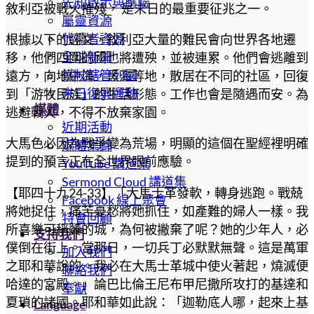
先知啟示與應驗
敘利亞被戰火摧殘， 是末日的最重要征兆之一。
屬靈資源
代禱者資源
根據以下的經文，敘利亞大量的難民會向世界各地遷
全球新聞
移，他們四圍的國也將遭殃，並被連累。他們會逃離到
鐵杖轄管列國
遠方，向地中海，黑海等地，散居在不同的社區，回復
末日復興運動
到「游牧民族」的生活形態。工作也會是隨遇而安。為
媒體
逃避戰火，不得不放棄家園。
近期活動
大馬色必因為戰爭變為荒場，明顯的這個在聖經裡明確
媒體集錦
提到的預言正在全世界眼前應驗。
YouTube 講道集
Sermond Cloud 講道集
【耶四十九24-33】「大馬士革發軟，轉身逃跑。戰兢
Facebook 線上聚會
將她捉住，痛苦憂愁將她抓住，如產難的婦人一樣。我
特會回顧
所喜樂可稱贊的城，為何被撇棄了呢？她的少年人，必
支持我們
僕倒在街上。當那日，一切兵丁必默默無聲。這是萬軍
加入我們
之耶和華說的。我必在大馬士革城中使火著起，燒滅便
聯絡我們
哈達的宮殿。」論巴比倫王尼布甲尼撒所攻打的基達和
奉獻
夏瑣的諸國。耶和華如此說：「迦勒底人哪，起來上基
Language