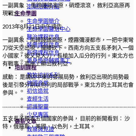
一副異象： 馬蹄踐踏高原，硝煙滾滾， 敘利亞高原再
定期活動介紹
現戰火。
生命學園
生命學園簡介
2013年8月21日中午禱告
生命學園醫治中心
醫治課程信息
一副異象：馬蹄踐踏高原，煙霧彌漫都市，一把中東彎
裝備課程信息
刀從天空出現，攔腰砍下。西南方向五支長矛刺入一個
新婦課程信息
小國家，後又見大刀，長槍加入瓜分的行列。東北方也
單身婚戀輔導事工
有戰事。高原上顯出敘利亞。
培訓課程
教牧培訓系列
感動： 是講述中東的發展局勢，敘利亞出現的局勢最
神國商業
後是引發分割以色列的局部戰爭。東北方的土耳其也會
初信造就
參與。
查經生活
………………………………………………………………………………………
認識聖靈
少兒專區
五支長矛預表五個國家的參與， 目前的新聞看到： 沙
最新文章
特，俄羅斯，美國，以色列，土耳其。
教導與見證