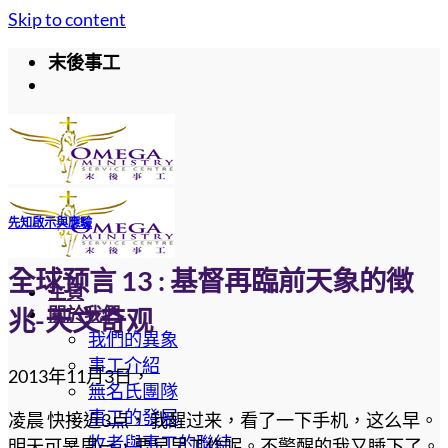
Skip to content
末後事工
先知啟示與應驗
全球预言 13 : 基督再臨前天象的徴
主頁
關於我們
兆-天文奇观
我們的異象
事工介紹
2013年11月3日，
無名氏團隊
事工的發展
凌晨 快接近3点， 我醒过来，看了一下手机，这么早。
牧者與事工的聯結
明天可是周一，要早早工作呢。不警醒的我又睡下了。