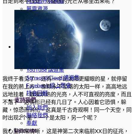
先知啟示與應驗
日走到地平线处。可耀眼的光芒从哪里出来呢？
屬靈資源
代禱者資源
全球新聞
鐵杖轄管列國
末日復興運動
媒體
近期活動
媒體集錦
YouTube 講道集
Sermond Cloud 講道集
我终于看见了， 还有一个比太阳更耀眼的星，就停留
Facebook 線上聚會
在我的前上方， 像颗永不坠落的太阳一样，高高地远
特會回顧
远地挂着，散发炽热的光亮，人不可直视的亮度，而且
支持我們
不落下，这情形已经有几日了。人心因着它恐惧，躲
加入我們
藏，惊恐而消化。这真是千古奇观啊！同一个天空，同
聯絡我們
时出现2个星， 一个是太阳，另一个呢？
奉獻
Language
我心里异常清晰， 这是神第二次来临前XX日的征兆，