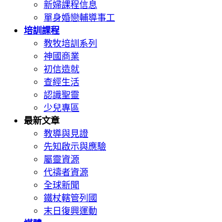
新婦課程信息
單身婚戀輔導事工
培訓課程
教牧培訓系列
神國商業
初信造就
查經生活
認識聖靈
少兒專區
最新文章
教導與見證
先知啟示與應驗
屬靈資源
代禱者資源
全球新聞
鐵杖轄管列國
末日復興運動