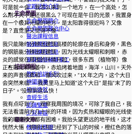
定期活動介紹
可是就一会，我怎么来到一个地方， 在一个高处，怎
生命學園
么刚才天不是还很黑么？可现在是午日的光景，我置身
生命學園簡介
在一个极其光耀的地方，是太阳靠得很近吗？ 又像
生命學園醫治中心
是？直觉里又觉得不像。
醫治課程信息
我只能隐约分辨出建筑高楼的轮廓在身后和身旁，黑色
裝備課程信息
的钢筋能分辨出是建筑，因为光线太耀眼和刺眼， 赤
新婦課程信息
炎的感觉在周围的环境升起，很多东西 （植物等）像
單身婚戀輔導事工
培訓課程
正在融化和枯萎中，赤焰烤着地面，海洋，山川。天外
教牧培訓系列
来的声音很柔和，像风吹过来，“1X 年之内，这个大日
神國商業
会突然来临”。 我灵里马上知道“这个大日” 是指“末了的
初信造就
日子”。 没想到这么快！
查經生活
我有点吓到了，观察我周围的境况，可除了我自己，我
認識聖靈
无法看清前方几十米的环境，因为炙热和耀眼的光线使
少兒專區
我的眼睛睁开都有困难。我抬头望更远的地平线，这才
最新文章
教導與見證
恍然大悟，明明太阳已经到了下山的时候，橙红色的落