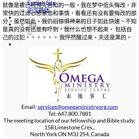
English Site
就像是被已经预先告知的一般。我在梦中低头悔改，非
中文簡体
常快的过滤心思意念和事情，看看还有没有要悔改的部
分。虽然如此，我仍旧惊惧神来的日子如此快速。不知
是真的没有还是有吓到，我什么也想不起来， 包括自
己的过犯。。。。。。 我怦然醒过来，天还是黑的。
Email:
services@omegaministryorg.com
Tel: 647.800.7881
The meeting location of our fellowship and Bible study:
158 Limestone Cres.,
North York ON M3J 2S4, Canada