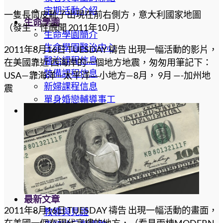
定期活動介紹
一隻長筒皮靴子出現在前右側方，意大利國家地圖
生命學園
（發生：性醜聞 2011年10月）
生命學園簡介
生命學園醫治中心
2011年8月16日 TUESDAY 禱告 出現一幅活動的影片，
醫治課程信息
在美國靠近 西海岸的一個地方地震，匆匆用筆記下：
裝備課程信息
USA—靠海洋—太平洋―小地方—8月， 9月 —-加州地
新婦課程信息
震
單身婚戀輔導事工
培訓課程
教牧培訓系列
神國商業
初信造就
查經生活
認識聖靈
少兒專區
最新文章
2011年8月16日 TUESDAY 禱告 出現一幅活動的畫面，
教導與見證