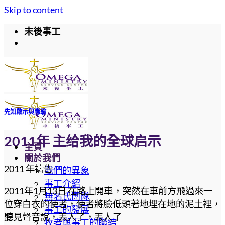
Skip to content
末後事工
先知啟示與應驗
2011年 主给我的全球启示
主頁
關於我們
2011 年禱告
我們的異象
事工介紹
2011年1月13日 在路上開車，突然在車前方飛過來一
無名氏團隊
位穿白衣的使者，使者將臉低頭著地埋在地的泥土裡，
事工的發展
聽見聲音說，丟人了，丟人了
牧者與事工的聯結