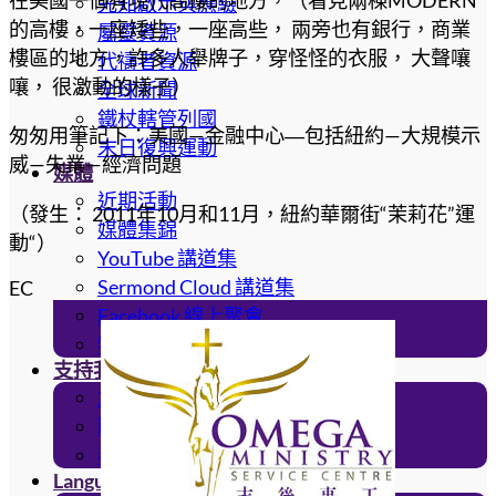
在美國一個有現代高樓的地方，（看見兩棟MODERN
先知啟示與應驗
的高樓，一座矮些，一座高些， 兩旁也有銀行，商業
屬靈資源
樓區的地方，許多人舉牌子，穿怪怪的衣服， 大聲嚷
代禱者資源
嚷， 很激動的樣子）
全球新聞
鐵杖轄管列國
匆匆用筆記下：美國—金融中心―包括紐約—大規模示
末日復興運動
威—失業—經濟問題
媒體
近期活動
（發生： 2011年10月和11月，紐約華爾街“茉莉花”運
媒體集錦
動“）
YouTube 講道集
Sermond Cloud 講道集
EC
Facebook 線上聚會
特會回顧
支持我們
加入我們
聯絡我們
奉獻
Language