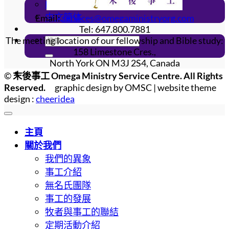
English Site
中文簡体
Email:
services@omegaministryorg.com
Tel: 647.800.7881
The meeting location of our fellowship and Bible study:
158 Limestone Cres.,
North York ON M3J 2S4, Canada
©
末後事工 Omega Ministry Service Centre. All Rights
Reserved.
graphic design by OMSC | website theme
design :
cheeridea
主頁
關於我們
我們的異象
事工介紹
無名氏團隊
事工的發展
牧者與事工的聯結
定期活動介紹